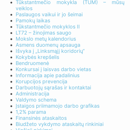
Tūkstantmečio mokykla (TŪM) – mūsų
veiklos
Paslaugos vaikui ir jo šeimai
Pamokų laikas
Tūkstantmečio mokyklos II
LT72 – žinojimas saugo
Mokslo metų kalendorius
Asmens duomenų apsauga
Išvyka į „Linksmąjį koridorių“
Kokybės krepšelis
Bendruomenė
Konkursai į laisvas darbo vietas
Informacija apie padalinius
Korupcijos prevencija
Darbuotojų sąrašas ir kontaktai
Administracija
Valdymo schema
Įstaigos priimamojo darbo grafikas
1,2% parama
Finansinės ataskaitos
Biudžeto vykdymo ataskaitų rinkiniai