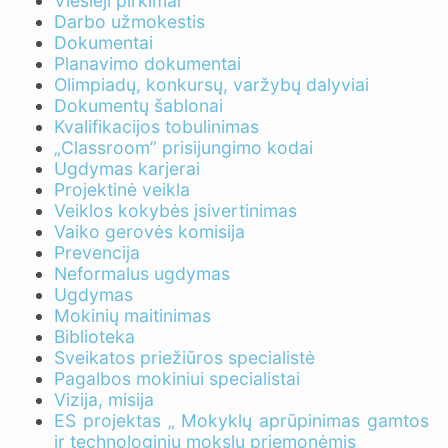
Viešieji pirkimai
Darbo užmokestis
Dokumentai
Planavimo dokumentai
Olimpiadų, konkursų, varžybų dalyviai
Dokumentų šablonai
Kvalifikacijos tobulinimas
„Classroom” prisijungimo kodai
Ugdymas karjerai
Projektinė veikla
Veiklos kokybės įsivertinimas
Vaiko gerovės komisija
Prevencija
Neformalus ugdymas
Ugdymas
Mokinių maitinimas
Biblioteka
Sveikatos priežiūros specialistė
Pagalbos mokiniui specialistai
Vizija, misija
ES projektas „ Mokyklų aprūpinimas gamtos
ir technologinių mokslų priemonėmis