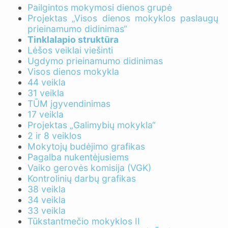
Pailgintos mokymosi dienos grupė
Projektas „Visos dienos mokyklos paslaugų
prieinamumo didinimas“
Tinklalapio struktūra
Lėšos veiklai viešinti
Ugdymo prieinamumo didinimas
Visos dienos mokykla
44 veikla
31 veikla
TŪM įgyvendinimas
17 veikla
Projektas „Galimybių mokykla“
2 ir 8 veiklos
Mokytojų budėjimo grafikas
Pagalba nukentėjusiems
Vaiko gerovės komisija (VGK)
Kontrolinių darbų grafikas
38 veikla
34 veikla
33 veikla
Tūkstantmečio mokyklos II