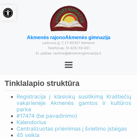
Open toolbar
Akmenės rajono
Akmenės gimnazija
Laižuvos g. 7, LT-85357 Akmenė
Telefonas: (0 425) 59 431
El. paštas: rastine@akmenesgimnazija.lt
Tinklalapio struktūra
Registracija į klasiokų susitikimą Kraštiečių
vakarienėje Akmenės gamtos ir kultūros
parke
#17474 (be pavadinimo)
Kalendorius
Centralizuotas priėmimas į švietimo įstaigas
45 veikla