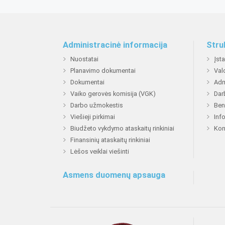
Administracinė informacija
Stru
Nuostatai
Įst
Planavimo dokumentai
Val
Dokumentai
Adm
Vaiko gerovės komisija (VGK)
Dar
Darbo užmokestis
Ben
Viešieji pirkimai
Inf
Biudžeto vykdymo ataskaitų rinkiniai
Kon
Finansinių ataskaitų rinkiniai
Lėšos veiklai viešinti
Asmens duomenų apsauga