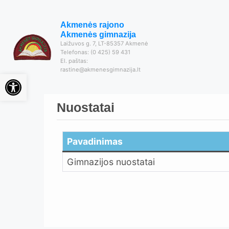
Akmenės rajono
Akmenės gimnazija
Laižuvos g. 7, LT-85357 Akmenė
Telefonas: (0 425) 59 431
El. paštas:
rastine@akmenesgimnazija.lt
Open toolbar
Nuostatai
Pavadinimas
Gimnazijos nuostatai