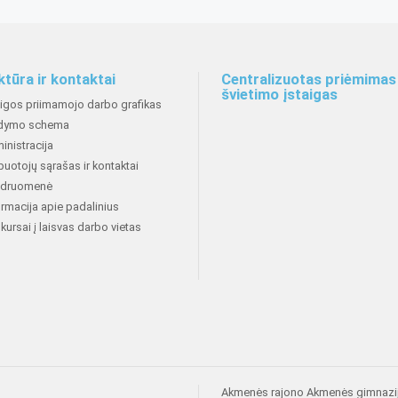
ktūra ir kontaktai
Centralizuotas priėmimas 
švietimo įstaigas
aigos priimamojo darbo grafikas
dymo schema
inistracija
buotojų sąrašas ir kontaktai
druomenė
ormacija apie padalinius
kursai į laisvas darbo vietas
Akmenės rajono Akmenės gimnazi