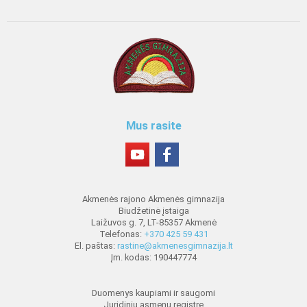
Mus rasite
Akmenės rajono Akmenės gimnazija
Biudžetinė įstaiga
Laižuvos g. 7, LT-85357 Akmenė
Telefonas:
+370 425 59 431
El. paštas:
rastine@akmenesgimnazija.lt
Įm. kodas: 190447774
Duomenys kaupiami ir saugomi
Juridinių asmenų registre