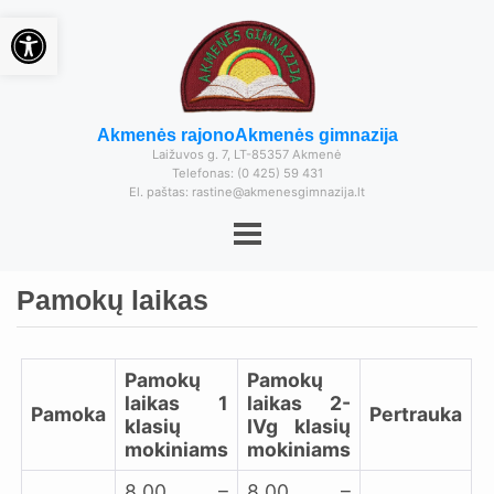
Open toolbar
Akmenės rajono
Akmenės gimnazija
Laižuvos g. 7, LT-85357 Akmenė
Telefonas: (0 425) 59 431
El. paštas: rastine@akmenesgimnazija.lt
Pamokų laikas
Pamokų
Pamokų
laikas
1
laikas
2-
Pamoka
Pertrauka
klasių
IVg klasių
mokiniams
mokiniams
8.00 –
8.00 –