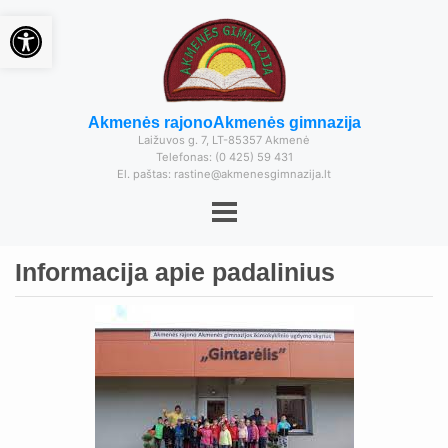
Open toolbar
Akmenės rajono
Akmenės gimnazija
Laižuvos g. 7, LT-85357 Akmenė
Telefonas: (0 425) 59 431
El. paštas: rastine@akmenesgimnazija.lt
Informacija apie padalinius