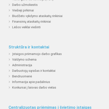
Darbo užmokestis
Viešieji pirkimai
Biudžeto vykdymo ataskaitų rinkiniai
Finansinių ataskaitų rinkiniai
Lėšos veiklai viešinti
Struktūra ir kontaktai
Įstaigos priimamojo darbo grafikas
Valdymo schema
Administracija
Darbuotojų sąrašas ir kontaktai
Bendruomenė
Informacija apie padalinius
Konkursai į laisvas darbo vietas
Centralizuotas priėmimas į švietimo įstaigas