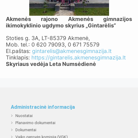
Akmenės rajono Akmenės gimnazijos
ikimokyklinio ugdymo skyrius „Gintarėlis“
Stoties g. 3A, LT-85379 Akmenė,
Mob. tel.: 0 620 79093, 0 671 75579
El.paštas:
gintarelis@akmenesgimnazija.lt
Tinklapis:
https://gintarelis.akmenesgimnazija.lt
Skyriaus vedėja Leta Numsėdienė
Administracinė informacija
Nuostatai
Planavimo dokumentai
Dokumentai
Vaiko gerovės komisija (VGK)