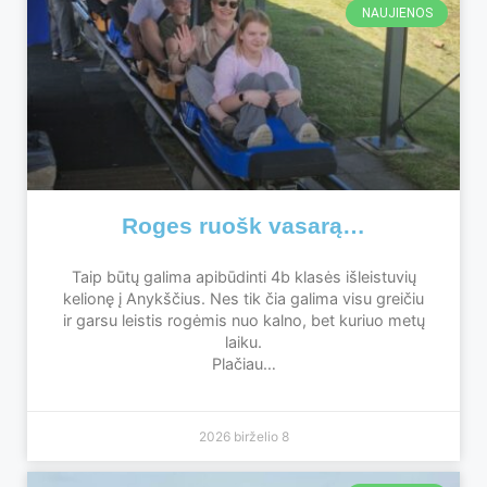
NAUJIENOS
Roges ruošk vasarą…
Taip būtų galima apibūdinti 4b klasės išleistuvių
kelionę į Anykščius. Nes tik čia galima visu greičiu
ir garsu leistis rogėmis nuo kalno, bet kuriuo metų
laiku.
Plačiau…
2026 birželio 8