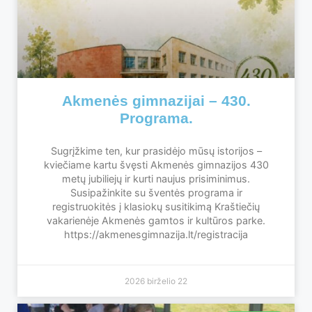
Akmenės gimnazijai – 430.
Programa.
Sugrįžkime ten, kur prasidėjo mūsų istorijos –
kviečiame kartu švęsti Akmenės gimnazijos 430
metų jubiliejų ir kurti naujus prisiminimus.
Susipažinkite su šventės programa ir
registruokitės į klasiokų susitikimą Kraštiečių
vakarienėje Akmenės gamtos ir kultūros parke.
https://akmenesgimnazija.lt/registracija
2026 birželio 22