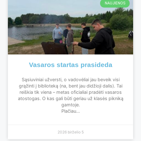
NAUJIENOS
Vasaros startas prasideda
Sąsiuviniai užversti, o vadovėliai jau beveik visi
grąžinti į biblioteką (na, bent jau didžioji dalis). Tai
reiškia tik viena – metas oficialiai pradėti vasaros
atostogas. O kas gali būti geriau už klasės pikniką
gamtoje.
Plačiau…
2026 birželio 5