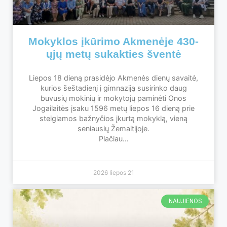
Mokyklos įkūrimo Akmenėje 430-
ųjų metų sukakties šventė
Liepos 18 dieną prasidėjo Akmenės dienų savaitė,
kurios šeštadienį į gimnaziją susirinko daug
buvusių mokinių ir mokytojų paminėti Onos
Jogailaitės įsaku 1596 metų liepos 16 dieną prie
steigiamos bažnyčios įkurtą mokyklą, vieną
seniausių Žemaitijoje.
Plačiau…
2026 liepos 21
NAUJIENOS