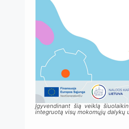
Įgyvendinant šią veiklą šiuolai
integruotą visų mokomųjų dalykų u