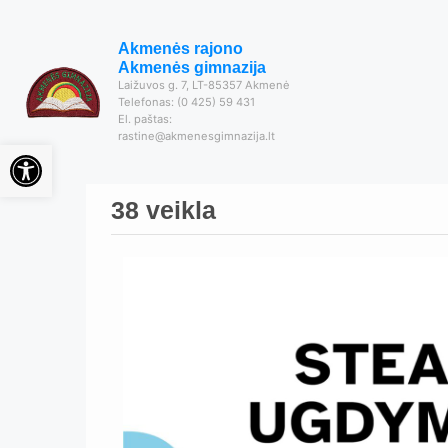
Akmenės rajono
Akmenės gimnazija
Laižuvos g. 7, LT-85357 Akmenė
Telefonas: (0 425) 59 431
El. paštas:
rastine@akmenesgimnazija.lt
Open toolbar
38 veikla