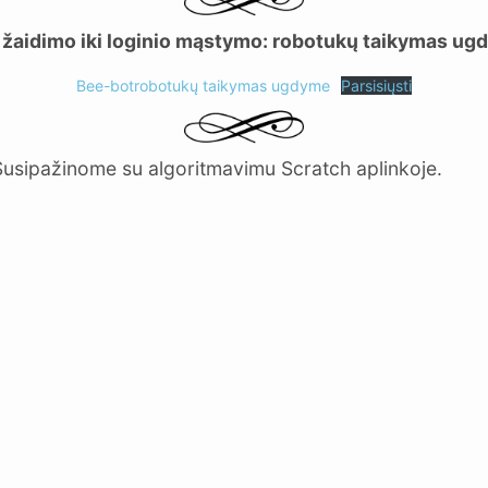
žaidimo iki loginio mąstymo: robotukų taikymas u
Bee-botrobotukų taikymas ugdyme
Parsisiųsti
Susipažinome su algoritmavimu Scratch aplinkoje.