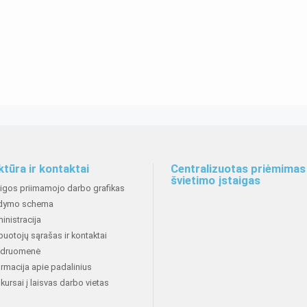
ktūra ir kontaktai
Centralizuotas priėmimas 
švietimo įstaigas
aigos priimamojo darbo grafikas
dymo schema
inistracija
buotojų sąrašas ir kontaktai
druomenė
ormacija apie padalinius
kursai į laisvas darbo vietas