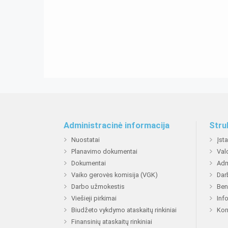
Administracinė informacija
Stru
Nuostatai
Įst
Planavimo dokumentai
Val
Dokumentai
Adm
Vaiko gerovės komisija (VGK)
Dar
Darbo užmokestis
Ben
Viešieji pirkimai
Inf
Biudžeto vykdymo ataskaitų rinkiniai
Kon
Finansinių ataskaitų rinkiniai