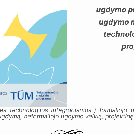
ugdymo pr
ugdymo m
technolo
pr
kinės technologijos integruojamos į formalioj
gdymą, neformaliojo ugdymo veiklą, projektinę 