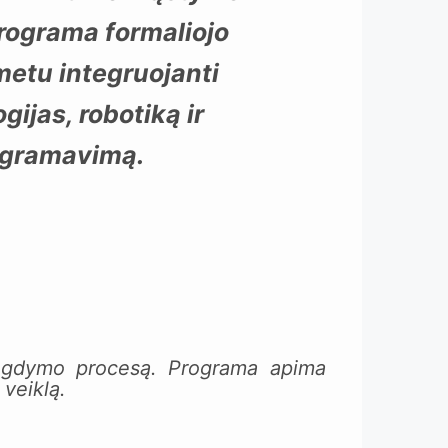
ograma formaliojo
etu integruojanti
gijas, robotiką ir
ogramavimą.
o ugdymo procesą. Programa apima
veiklą.