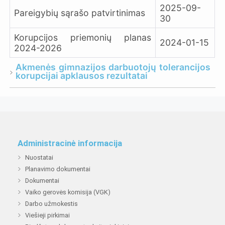
2025-09-
Pareigybių sąrašo patvirtinimas
30
Korupcijos priemonių planas
2024-01-15
2024-2026
Akmenės gimnazijos darbuotojų tolerancijos
korupcijai apklausos rezultatai
Apklausos tikslas – atskleisti Akmenės
gimnazijos darbuotojų požiūrį į korupciją bei
nustatyti korupcijos tolerancijos indeksą.
Respondentų dalyvavimas anketinėje
Administracinė informacija
apklausoje buvo organizuojamas laikantis
savanoriškumo principo ir buvo garantuotas
Nuostatai
konfidencialumas.
Planavimo dokumentai
Dokumentai
Apklaustieji respondentai teigė, kad jiems
Vaiko gerovės komisija (VGK)
niekada nebuvo siūlomas kyšis ir nė vienas
Darbo užmokestis
nemano, kad gimnazijoje personalui norima
Viešieji pirkimai
duoti kyšį. 48,6% apklaustųjų praneštų