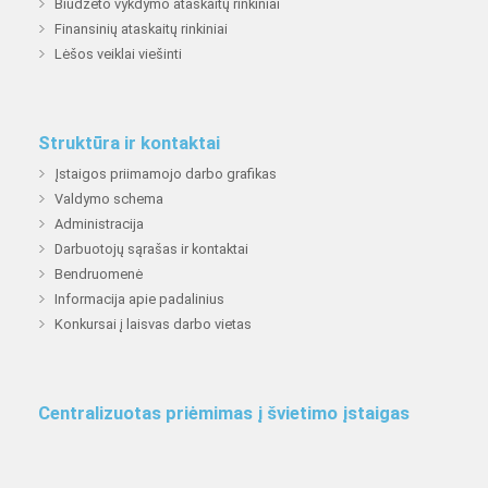
Biudžeto vykdymo ataskaitų rinkiniai
teisėsaugos institucijoms arba vadovui apie
Finansinių ataskaitų rinkiniai
korupcijos atvejus, 14,3% nepraneštų, o
34.3% nežino kaip pasielgtų.
Lėšos veiklai viešinti
Atsižvelgus į apklausos rezultatus , galima
teigti, kad Akmenės gimnazijoje korupcijos
Struktūra ir kontaktai
apraiškų nėra.
Įstaigos priimamojo darbo grafikas
Valdymo schema
Administracija
Darbuotojų sąrašas ir kontaktai
Bendruomenė
Informacija apie padalinius
Konkursai į laisvas darbo vietas
Centralizuotas priėmimas į švietimo įstaigas