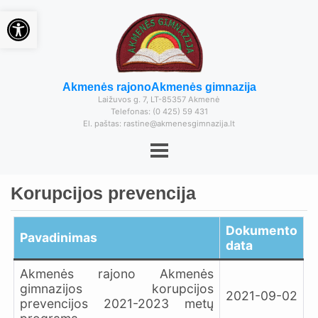
Open toolbar
Akmenės rajono
Akmenės gimnazija
Laižuvos g. 7, LT-85357 Akmenė
Telefonas: (0 425) 59 431
El. paštas: rastine@akmenesgimnazija.lt
Korupcijos prevencija
Dokumento
Pavadinimas
data
Akmenės rajono Akmenės
gimnazijos korupcijos
2021-09-02
prevencijos 2021-2023 metų