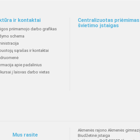
ktūra ir kontaktai
Centralizuotas priėmimas 
švietimo įstaigas
aigos priimamojo darbo grafikas
dymo schema
inistracija
buotojų sąrašas ir kontaktai
druomenė
ormacija apie padalinius
kursai į laisvas darbo vietas
Akmenės rajono Akmenės gimnazi
Mus rasite
Biudžetinė įstaiga