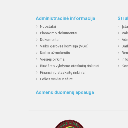
Administracinė informacija
Stru
Nuostatai
Įst
Planavimo dokumentai
Val
Dokumentai
Adm
Vaiko gerovės komisija (VGK)
Dar
Darbo užmokestis
Ben
Viešieji pirkimai
Inf
Biudžeto vykdymo ataskaitų rinkiniai
Kon
Finansinių ataskaitų rinkiniai
Lėšos veiklai viešinti
Asmens duomenų apsauga