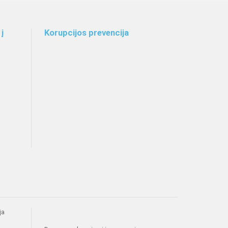
į
Korupcijos prevencija
ja