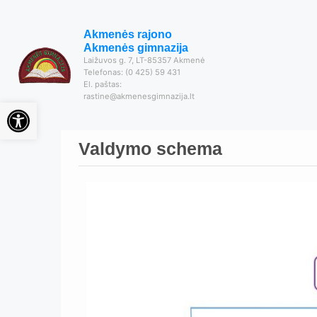
Akmenės rajono
Akmenės gimnazija
Laižuvos g. 7, LT-85357 Akmenė
Telefonas: (0 425) 59 431
El. paštas:
rastine@akmenesgimnazija.lt
Open toolbar
Valdymo schema