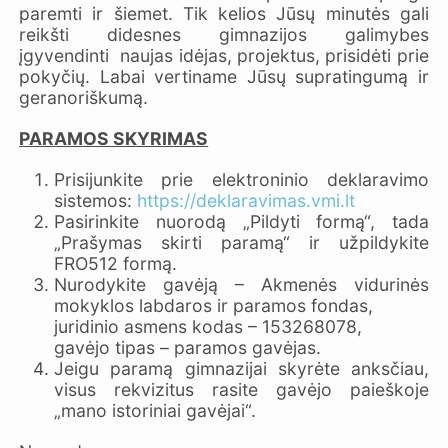
paremti ir šiemet. Tik kelios Jūsų minutės gali
reikšti didesnes gimnazijos galimybes
įgyvendinti naujas idėjas, projektus, prisidėti prie
pokyčių. Labai vertiname Jūsų supratingumą ir
geranoriškumą.
PARAMOS SKYRIMAS
Prisijunkite prie elektroninio deklaravimo
sistemos:
https://deklaravimas.vmi.lt
Pasirinkite nuorodą „Pildyti formą“, tada
„Prašymas skirti paramą“ ir užpildykite
FRO512 formą.
Nurodykite gavėją – Akmenės vidurinės
mokyklos labdaros ir paramos fondas,
juridinio asmens kodas – 153268078,
gavėjo tipas – paramos gavėjas.
Jeigu paramą gimnazijai skyrėte anksčiau,
visus rekvizitus rasite gavėjo paieškoje
„mano istoriniai gavėjai“.