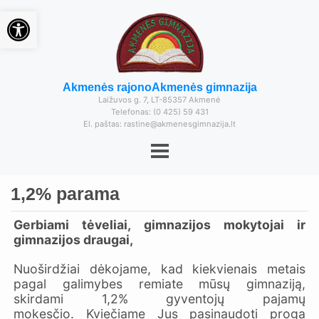
Open toolbar
Akmenės rajono
Akmenės gimnazija
Laižuvos g. 7, LT-85357 Akmenė
Telefonas: (0 425) 59 431
El. paštas: rastine@akmenesgimnazija.lt
1,2% parama
Gerbiami tėveliai, gimnazijos mokytojai ir
gimnazijos draugai,
Nuoširdžiai dėkojame, kad kiekvienais metais
pagal galimybes remiate mūsų gimnaziją,
skirdami 1,2% gyventojų pajamų
mokesčio. Kviečiame Jus pasinaudoti proga