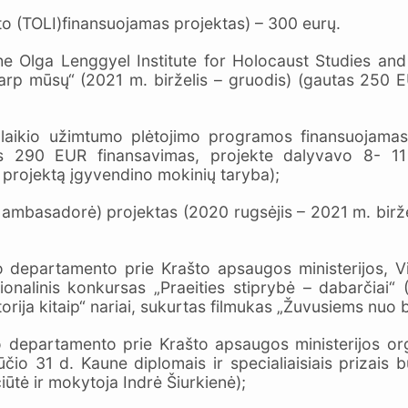
to (TOLI)finansuojamas projektas) – 300 eurų.
The Olga Lenggyel Institute for Holocaust Studies an
arp mūsų“ (2021 m. birželis – gruodis) (gautas 250 
alaikio užimtumo plėtojimo programos finansuojamas
s 290 EUR finansavimas, projekte dalyvavo 8- 11 
 projektą įgyvendino mokinių taryba);
basadorė) projektas (2020 rugsėjis – 2021 m. birželis
imo departamento prie Krašto apsaugos ministerijos, Viln
cionalinis konkursas „Praeities stiprybė – dabarčiai
torija kitaip“ nariai, sukurtas filmukas „Žuvusiems nuo 
inimo departamento prie Krašto apsaugos ministerijos 
ūčio 31 d. Kaune diplomais ir specialiaisiais priza
iūtė ir mokytoja Indrė Šiurkienė);