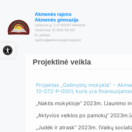
Akmenės rajono
Akmenės gimnazija
Laižuvos g. 7, LT-85357 Akmenė
Telefonas: (0 425) 59 431
El. paštas:
rastine@akmenesgimnazija.lt
Open toolbar
Projektinė veikla
Projektas „Galimybių mokykla“ – Akmen
10-072-P-0001, kuris yra finansuojamas
„Naktis mokykloje“ 2023m. (Jaunimo ini
„Aktyvios veiklos po pamokų“ 2023m.(
„Judėk ir atrask“ 2023m. (Vaikų sociali