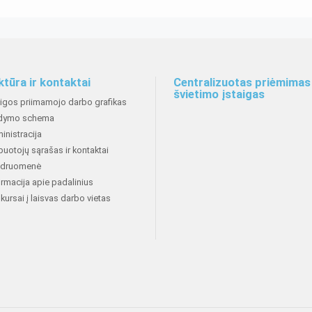
ktūra ir kontaktai
Centralizuotas priėmimas 
švietimo įstaigas
aigos priimamojo darbo grafikas
dymo schema
inistracija
buotojų sąrašas ir kontaktai
druomenė
ormacija apie padalinius
kursai į laisvas darbo vietas