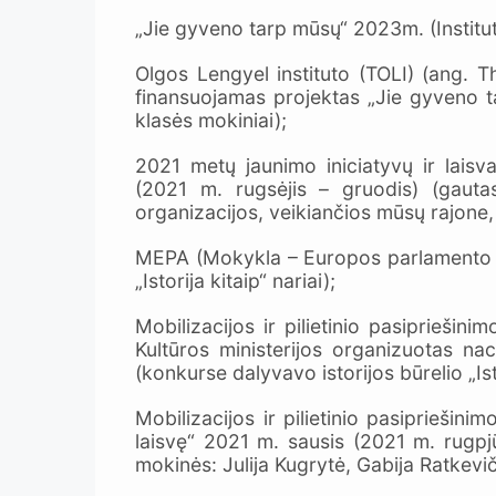
„Jie gyveno tarp mūsų“ 2023m. (Institu
Olgos Lengyel instituto (TOLI) (ang. 
finansuojamas projektas „Jie gyveno t
klasės mokiniai);
2021 metų jaunimo iniciatyvų ir laisv
(2021 m. rugsėjis – gruodis) (gauta
organizacijos, veikiančios mūsų rajone,
MEPA (Mokykla – Europos parlamento am
„Istorija kitaip“ nariai);
Mobilizacijos ir pilietinio pasipriešin
Kultūros ministerijos organizuotas na
(konkurse dalyvavo istorijos būrelio „Is
Mobilizacijos ir pilietinio pasiprieš
laisvę“ 2021 m. sausis (2021 m. rugpj
mokinės: Julija Kugrytė, Gabija Ratkevič