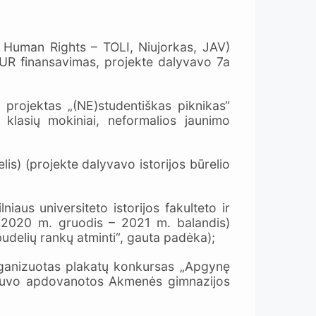
d Human Rights – TOLI, Niujorkas, JAV)
EUR finansavimas, projekte dalyvavo 7a
 projektas „(NE)studentiškas piknikas“
klasių mokiniai, neformalios jaunimo
) (projekte dalyvavo istorijos būrelio
iaus universiteto istorijos fakulteto ir
“ (2020 m. gruodis – 2021 m. balandis)
budelių rankų atminti“, gauta padėka);
organizuotas plakatų konkursas „Apgynę
is buvo apdovanotos Akmenės gimnazijos