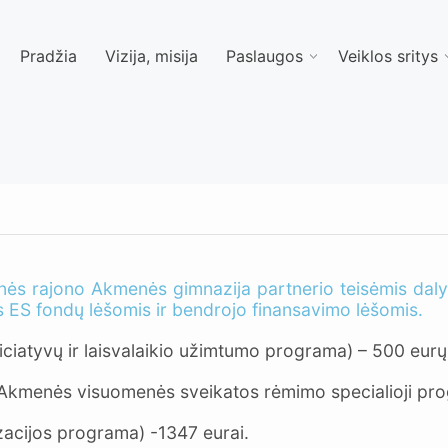
Pradžia
Vizija, misija
Paslaugos
Veiklos sritys
ės rajono Akmenės gimnazija partnerio teisėmis daly
 ES fondų lėšomis ir bendrojo finansavimo lėšomis.
ciatyvų ir laisvalaikio užimtumo programa) – 500 eurų
Akmenės visuomenės sveikatos rėmimo specialioji pro
zacijos programa) -1347 eurai.