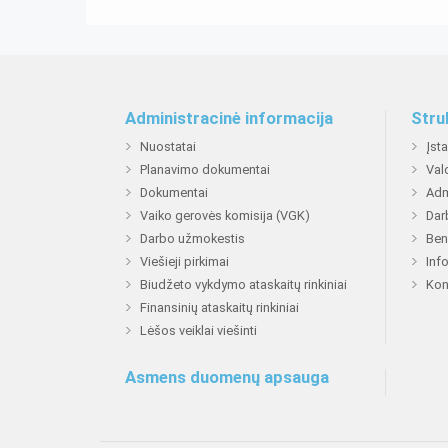
Administracinė informacija
Stru
Nuostatai
Įst
Planavimo dokumentai
Val
Dokumentai
Adm
Vaiko gerovės komisija (VGK)
Dar
Darbo užmokestis
Ben
Viešieji pirkimai
Inf
Biudžeto vykdymo ataskaitų rinkiniai
Kon
Finansinių ataskaitų rinkiniai
Lėšos veiklai viešinti
Asmens duomenų apsauga