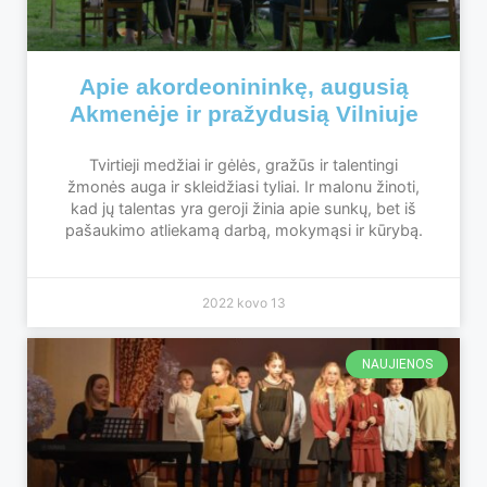
Apie akordeonininkę, augusią
Akmenėje ir pražydusią Vilniuje
Tvirtieji medžiai ir gėlės, gražūs ir talentingi
žmonės auga ir skleidžiasi tyliai. Ir malonu žinoti,
kad jų talentas yra geroji žinia apie sunkų, bet iš
pašaukimo atliekamą darbą, mokymąsi ir kūrybą.
2022 kovo 13
NAUJIENOS