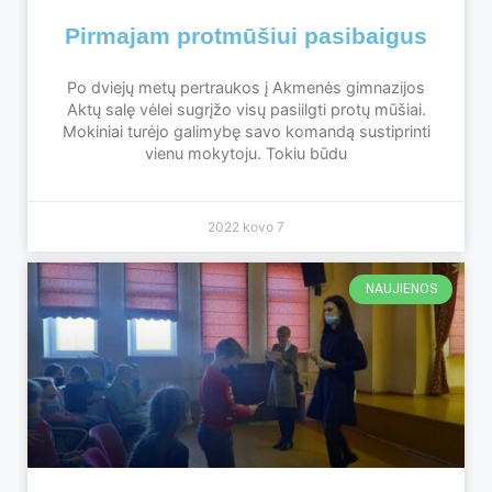
Pirmajam protmūšiui pasibaigus
Po dviejų metų pertraukos į Akmenės gimnazijos
Aktų salę vėlei sugrįžo visų pasiilgti protų mūšiai.
Mokiniai turėjo galimybę savo komandą sustiprinti
vienu mokytoju. Tokiu būdu
2022 kovo 7
NAUJIENOS