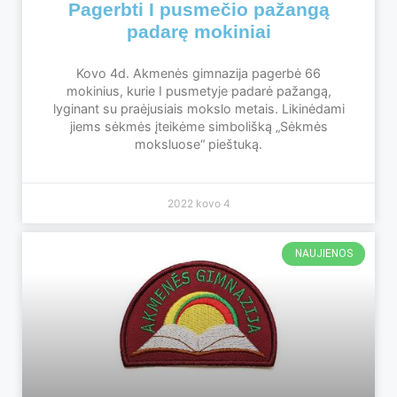
Pagerbti I pusmečio pažangą
padarę mokiniai
Kovo 4d. Akmenės gimnazija pagerbė 66
mokinius, kurie I pusmetyje padarė pažangą,
lyginant su praėjusiais mokslo metais. Likinėdami
jiems sėkmės įteikėme simbolišką „Sėkmės
moksluose“ pieštuką.
2022 kovo 4
NAUJIENOS