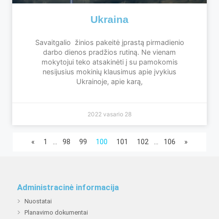
Ukraina
Savaitgalio žinios pakeitė įprastą pirmadienio
darbo dienos pradžios rutiną. Ne vienam
mokytojui teko atsakinėti į su pamokomis
nesijusius mokinių klausimus apie įvykius
Ukrainoje, apie karą,
2022 vasario 28
«
1
…
98
99
100
101
102
…
106
»
Administracinė informacija
Nuostatai
Planavimo dokumentai