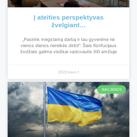
Į ateities perspektyvas
žvelgiant…
„Pasirink mėgstamą darbą ir tau gyvenime nė
vienos dienos nereikės dirbti“. Šiais Konfucijaus
žodžiais galima visiškai vadovautis XXI amžiuje
2022 kovo 1
NAUJIENOS