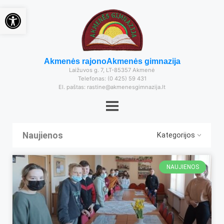
Open toolbar
Akmenės rajono
Akmenės gimnazija
Laižuvos g. 7, LT-85357 Akmenė
Telefonas: (0 425) 59 431
El. paštas: rastine@akmenesgimnazija.lt
Naujienos
Kategorijos
NAUJIENOS