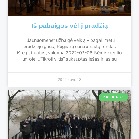
Iš pabaigos vėl į pradžią
,,Jaunuomenė“ užbaigė veiklą – pagal metų
pradžioje gautą Registrų centro raštą fondas
išregistruotas, valdyba 2022-02-08 išėmė kredito
unijoje ,,Tikroji viltis“ sukauptas lėšas ir jas su
2022 kovo 13
NAUJIENOS