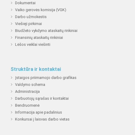
Dokumentai
Vaiko gerovės komisija (VGK)
Darbo užmokestis
Viešieji pirkimai
Biudžeto vykdymo ataskaitų rinkiniai
Finansinių ataskaitų rinkiniai
Lėšos veiklai viešinti
Struktūra ir kontaktai
Įstaigos priimamojo darbo grafikas
Valdymo schema
Administracija
Darbuotojų sąrašas ir kontaktai
Bendruomenė
Informacija apie padalinius
Konkursai į laisvas darbo vietas