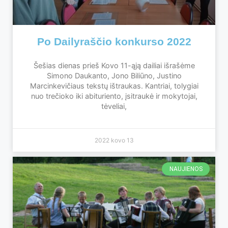
Po Dailyraščio konkurso 2022
Šešias dienas prieš Kovo 11-ąją dailiai išrašėme
Simono Daukanto, Jono Biliūno, Justino
Marcinkevičiaus tekstų ištraukas. Kantriai, tolygiai
nuo trečioko iki abituriento, įsitraukė ir mokytojai,
tėveliai,
2022 kovo 13
NAUJIENOS