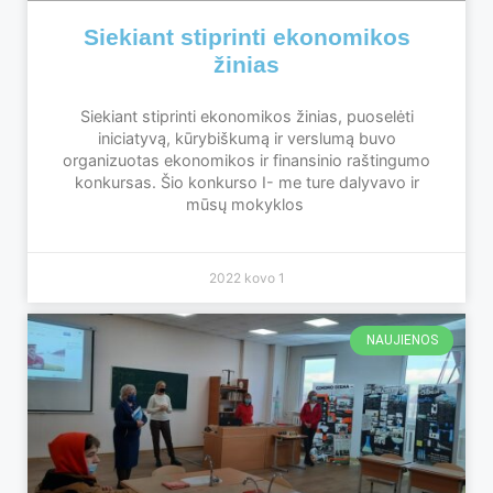
Siekiant stiprinti ekonomikos
žinias
Siekiant stiprinti ekonomikos žinias, puoselėti
iniciatyvą, kūrybiškumą ir verslumą buvo
organizuotas ekonomikos ir finansinio raštingumo
konkursas. Šio konkurso I- me ture dalyvavo ir
mūsų mokyklos
2022 kovo 1
NAUJIENOS