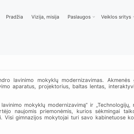
Pradžia
Vizija, misija
Paslaugos
Veiklos sritys
dro lavinimo mokyklų modernizavimas. Akmenės g
imo aparatus, projektorius, baltas lentas, interakty
 lavinimo mokyklų modernizavimą“ ir „Technologijų, 
urtėjo naujomis priemonėmis, kurios sėkmingai ta
. Visi gimnazijos mokytojai turi savo kabinetuose kom