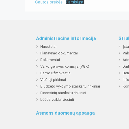
Gautos prekės
Parsisiųsti
Administracinė informacija
Stru
Nuostatai
Įst
Planavimo dokumentai
Val
Dokumentai
Adm
Vaiko gerovės komisija (VGK)
Dar
Darbo užmokestis
Ben
Viešieji pirkimai
Inf
Biudžeto vykdymo ataskaitų rinkiniai
Kon
Finansinių ataskaitų rinkiniai
Lėšos veiklai viešinti
Asmens duomenų apsauga