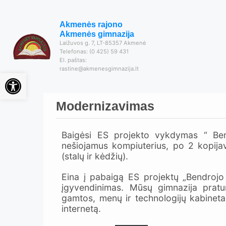
Akmenės rajono
Akmenės gimnazija
Laižuvos g. 7, LT-85357 Akmenė
Telefonas: (0 425) 59 431
El. paštas:
rastine@akmenesgimnazija.lt
Open toolbar
Modernizavimas
Baigėsi ES projekto vykdymas “ Ben
nešiojamus kompiuterius, po 2 kopijav
(stalų ir kėdžių).
Eina į pabaigą ES projektų „Bendrojo
įgyvendinimas. Mūsų gimnazija prat
gamtos, menų ir technologijų kabinetai
internetą.