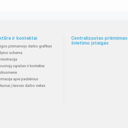
ktūra ir kontaktai
Centralizuotas priėmimas 
švietimo įstaigas
aigos priimamojo darbo grafikas
dymo schema
inistracija
buotojų sąrašas ir kontaktai
druomenė
ormacija apie padalinius
kursai į laisvas darbo vietas