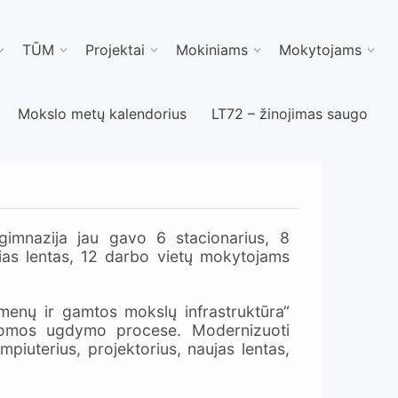
TŪM
Projektai
Mokiniams
Mokytojams
Mokslo metų kalendorius
LT72 – žinojimas saugo
imnazija jau gavo 6 stacionarius, 8
vias lentas, 12 darbo vietų mokytojams
menų ir gamtos mokslų infrastruktūra“
ikomos ugdymo procese. Modernizuoti
piuterius, projektorius, naujas lentas,