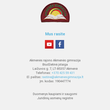
Mus rasite
Akmenės rajono Akmenės gimnazija
Biudžetinė įstaiga
Laižuvos g. 7, LT-85357 Akmenė
Telefonas:
+370 425 59 431
El. paštas:
rastine@akmenesgimnazija.lt
Įm. kodas: 190447774
Duomenys kaupiami ir saugomi
Juridinių asmenų registre