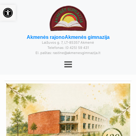
Open toolbar
Akmenės rajono
Akmenės gimnazija
Laižuvos g. 7, LT-85357 Akmenė
Telefonas: (0 425) 59 431
El. paštas: rastine@akmenesgimnazija.lt