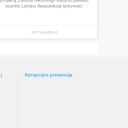
projektą „Lietuvai reikšmingo kultūros paveldo
esančio Latvijos Respublikoje lankymas“,
2021 gruodžio 6
į
Korupcijos prevencija