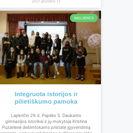
2021 gruodžio 13
NAUJIENOS
Integruota istorijos ir
pilietiškumo pamoka
Lapkričio 29 d. Papilės S. Daukanto
gimnazijos istorikai ir jų mokytoja Kristina
Puzarienė dešimtokams pristatė įgyvendintą