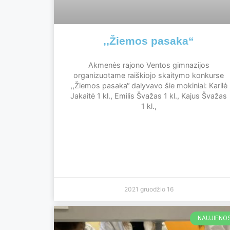
,,Žiemos pasaka“
Akmenės rajono Ventos gimnazijos
organizuotame raiškiojo skaitymo konkurse
,,Žiemos pasaka“ dalyvavo šie mokiniai: Karilė
Jakaitė 1 kl., Emilis Švažas 1 kl., Kajus Švažas
1 kl.,
2021 gruodžio 16
NAUJIENO