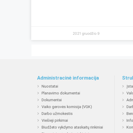
2021 gruodžio 9
Administracinė informacija
Stru
Nuostatai
Įst
Planavimo dokumentai
Val
Dokumentai
Adm
Vaiko gerovės komisija (VGK)
Dar
Darbo užmokestis
Ben
Viešieji pirkimai
Inf
Biudžeto vykdymo ataskaitų rinkiniai
Kon