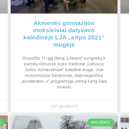
Akmenės gimnazijos
moksleiviai dalyvavo
kalėdinėje LJA „eXpo 2021“
mugėje
Gruodžio 11-ąją dieną „Litexpo“ kongresų ir
parodų rūmuose įvyko tradicinė „Lietuvos
Junior Achievement“ kalėdinė mugė. Joje
mokomosios bendrovės, dalyvaujančios
„accelerator_x“ programoje, pirmą kartą šiais
mokslo
2021 gruodžio 15
S
NAUJIENOS