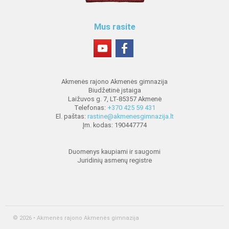
Mus rasite
Akmenės rajono Akmenės gimnazija
Biudžetinė įstaiga
Laižuvos g. 7, LT-85357 Akmenė
Telefonas:
+370 425 59 431
El. paštas:
rastine@akmenesgimnazija.lt
Įm. kodas: 190447774
Duomenys kaupiami ir saugomi
Juridinių asmenų registre
© 2026 • Akmenės rajono Akmenės gimnazija