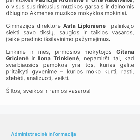
o visus susirinkusius muzikos garsais ir dainomis
džiugino Akmenės muzikos mokyklos mokiniai.
Gimnazijos direktorė
Asta Lipkinienė
palinkėjo
siekti savo tikslų, saugios ir taikios vasaros,
įteikė pradinio išsilavinimo pažymėjimus.
Linkime ir mes, pirmosios mokytojos
Gitana
Gricienė
ir
Ilona Trinkienė
, nepamiršti tai, kad
svarbiausios pamokos yra tos, kurias galite
pritaikyti gyvenime – kurios moko kurti, rasti,
stebėti, analizuoti, veikti.
Šiltos, sveikos ir ramios vasaros!
Administracinė informacija