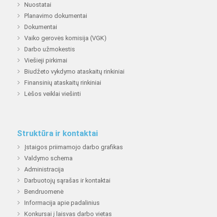
Nuostatai
Planavimo dokumentai
Dokumentai
Vaiko gerovės komisija (VGK)
Darbo užmokestis
Viešieji pirkimai
Biudžeto vykdymo ataskaitų rinkiniai
Finansinių ataskaitų rinkiniai
Lėšos veiklai viešinti
Struktūra ir kontaktai
Įstaigos priimamojo darbo grafikas
Valdymo schema
Administracija
Darbuotojų sąrašas ir kontaktai
Bendruomenė
Informacija apie padalinius
Konkursai į laisvas darbo vietas