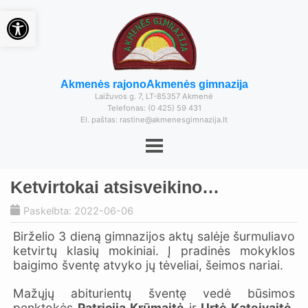
Open toolbar
Akmenės rajono
Akmenės gimnazija
Laižuvos g. 7, LT-85357 Akmenė
Telefonas: (0 425) 59 431
El. paštas: rastine@akmenesgimnazija.lt
Ketvirtokai atsisveikino…
Paskelbta: 2022-06-06
Birželio 3 dieną gimnazijos aktų salėje šurmuliavo
ketvirtų klasių mokiniai. Į pradinės mokyklos
baigimo šventę atvyko jų tėveliai, šeimos nariai.
Mažųjų abiturientų šventę vedė būsimos
penktokės
Patricija Krūmaitė
ir
Urtė Kateivaitė
,