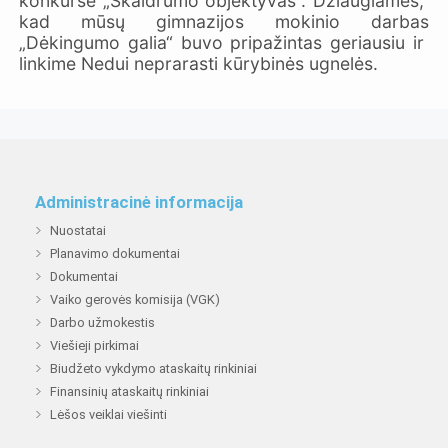
konkurse „Skaidrumo objektyvas“. Džiaugiamės,
kad mūsų gimnazijos mokinio darbas
„Dėkingumo galia“ buvo pripažintas geriausiu ir
linkime Nedui neprarasti kūrybinės ugnelės.
Administracinė informacija
Nuostatai
Planavimo dokumentai
Dokumentai
Vaiko gerovės komisija (VGK)
Darbo užmokestis
Viešieji pirkimai
Biudžeto vykdymo ataskaitų rinkiniai
Finansinių ataskaitų rinkiniai
Lėšos veiklai viešinti