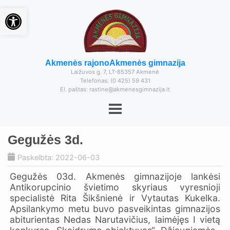
Open toolbar
Akmenės rajono
Akmenės gimnazija
Laižuvos g. 7, LT-85357 Akmenė
Telefonas: (0 425) 59 431
El. paštas: rastine@akmenesgimnazija.lt
Gegužės 3d.
Paskelbta: 2022-06-03
Gegužės 03d. Akmenės gimnazijoje lankėsi
Antikorupcinio švietimo skyriaus vyresnioji
specialistė Rita Šikšnienė ir Vytautas Kukelka.
Apsilankymo metu buvo pasveikintas gimnazijos
abiturientas Nedas Narutavičius, laimėjęs I vietą