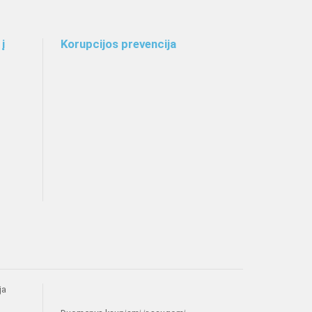
į
Korupcijos prevencija
ja