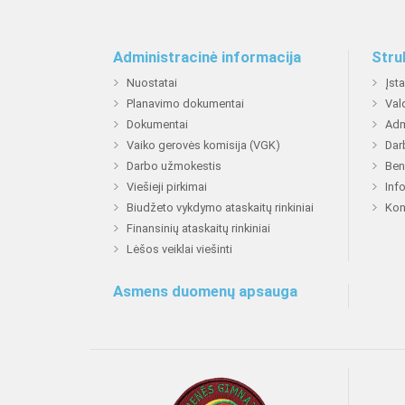
Administracinė informacija
Stru
Nuostatai
Įst
Planavimo dokumentai
Val
Dokumentai
Adm
Vaiko gerovės komisija (VGK)
Dar
Darbo užmokestis
Ben
Viešieji pirkimai
Inf
Biudžeto vykdymo ataskaitų rinkiniai
Kon
Finansinių ataskaitų rinkiniai
Lėšos veiklai viešinti
Asmens duomenų apsauga