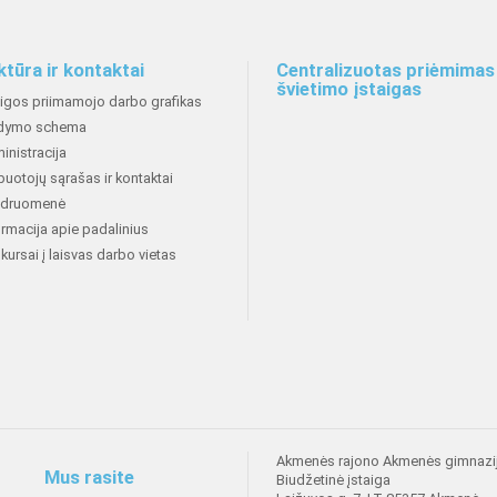
ktūra ir kontaktai
Centralizuotas priėmimas 
švietimo įstaigas
aigos priimamojo darbo grafikas
dymo schema
inistracija
buotojų sąrašas ir kontaktai
druomenė
ormacija apie padalinius
kursai į laisvas darbo vietas
Akmenės rajono Akmenės gimnazi
Mus rasite
Biudžetinė įstaiga