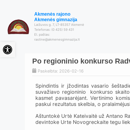
Akmenės rajono
Akmenės gimnazija
Laižuvos g. 7, LT-85357 Akmenė
Telefonas: (0 425) 59 431
El. paštas:
rastine@akmenesgimnazija.lt
Open toolbar
Po regioninio konkurso Radv
Paskelbta: 2026-02-16
Spindintis ir įžodintas vasario šeštadi
suvažiavo regioninio konkurso skaitova
kasmet pavasarėjant. Vertinimo komisi
paskui rezultatus skelbia, o pralaimėju
Aštuntokė Urtė Kateivaitė už Antano Ramon
devintoke Urte Novogreckaite tegu liek