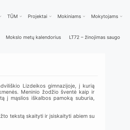
TŪM
Projektai
Mokiniams
Mokytojams
Mokslo metų kalendorius
LT72 – žinojimas saugo
dviliškio Lizdeikos gimnazijoje, į kurią
 Akmenės. Meninio žodžio šventė kaip ir
rtą į mąslios iškalbos pamoką suburia,
to tekstą skaityti ir įsiskaityti abiem su