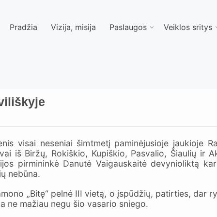
Pradžia
Vizija, misija
Paslaugos
Veiklos sritys
iliškyje
enis visai neseniai šimtmetį paminėjusioje jaukioje Ra
i iš Biržų, Rokiškio, Kupiškio, Pasvalio, Šiaulių ir
jos pirmininkė Danutė Vaigauskaitė devynioliktą ka
sių nebūna.
o „Bitę“ pelnė III vietą, o įspūdžių, patirties, dar ryž
a ne mažiau negu šio vasario sniego.