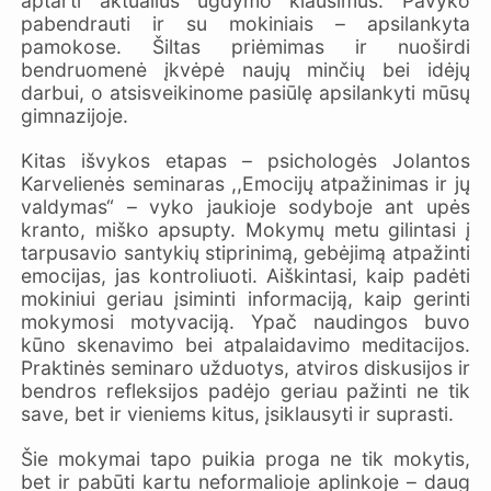
aptarti aktualius ugdymo klausimus. Pavyko
pabendrauti ir su mokiniais – apsilankyta
pamokose. Šiltas priėmimas ir nuoširdi
bendruomenė įkvėpė naujų minčių bei idėjų
darbui, o atsisveikinome pasiūlę apsilankyti mūsų
gimnazijoje.
Kitas išvykos etapas – psichologės Jolantos
Karvelienės seminaras ,,Emocijų atpažinimas ir jų
valdymas“ – vyko jaukioje sodyboje ant upės
kranto, miško apsupty. Mokymų metu gilintasi į
tarpusavio santykių stiprinimą, gebėjimą atpažinti
emocijas, jas kontroliuoti. Aiškintasi, kaip padėti
mokiniui geriau įsiminti informaciją, kaip gerinti
mokymosi motyvaciją. Ypač naudingos buvo
kūno skenavimo bei atpalaidavimo meditacijos.
Praktinės seminaro užduotys, atviros diskusijos ir
bendros refleksijos padėjo geriau pažinti ne tik
save, bet ir vieniems kitus, įsiklausyti ir suprasti.
Šie mokymai tapo puikia proga ne tik mokytis,
bet ir pabūti kartu neformalioje aplinkoje – daug