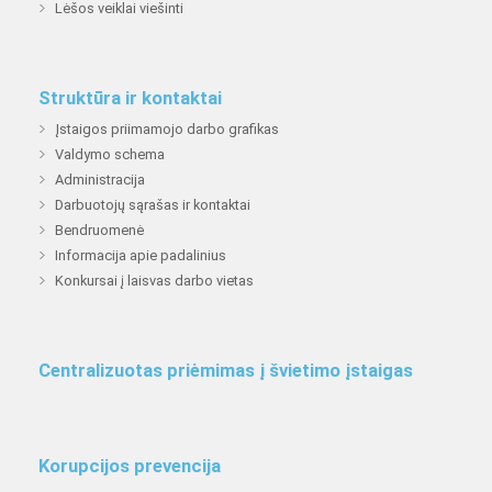
Lėšos veiklai viešinti
Struktūra ir kontaktai
Įstaigos priimamojo darbo grafikas
Valdymo schema
Administracija
Darbuotojų sąrašas ir kontaktai
Bendruomenė
Informacija apie padalinius
Konkursai į laisvas darbo vietas
Centralizuotas priėmimas į švietimo įstaigas
Korupcijos prevencija