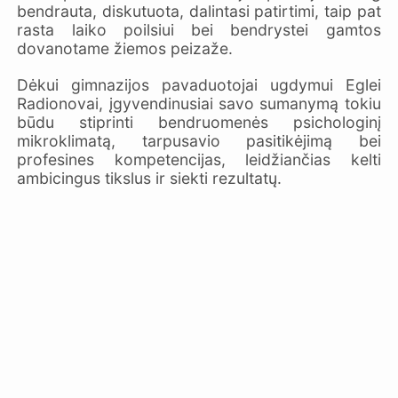
bendrauta, diskutuota, dalintasi patirtimi, taip pat
rasta laiko poilsiui bei bendrystei gamtos
dovanotame žiemos peizaže.
Dėkui gimnazijos pavaduotojai ugdymui Eglei
Radionovai, įgyvendinusiai savo sumanymą tokiu
būdu stiprinti bendruomenės psichologinį
mikroklimatą, tarpusavio pasitikėjimą bei
profesines kompetencijas, leidžiančias kelti
ambicingus tikslus ir siekti rezultatų.