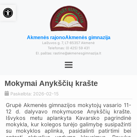
Open toolbar
Akmenės rajono
Akmenės gimnazija
Laižuvos g. 7, LT-85357 Akmenė
Telefonas: (0 425) 59 431
El. paštas: rastine@akmenesgimnazija.lt
Mokymai Anykščių krašte
Paskelbta: 2026-02-15
Grupė Akmenės gimnazijos mokytojų vasario 11-
12 d. dalyvavo mokymuose Anykščių krašte.
Išvykos metu aplankyta Kavarsko pagrindinė
mokykla, kur kolegos turėjo galimybę susipažinti
su mokyklos aplinka, pasidalinti patirtimi bei