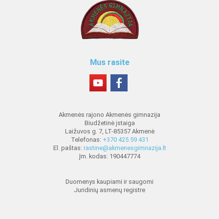
Mus rasite
Akmenės rajono Akmenės gimnazija
Biudžetinė įstaiga
Laižuvos g. 7, LT-85357 Akmenė
Telefonas:
+370 425 59 431
El. paštas:
rastine@akmenesgimnazija.lt
Įm. kodas: 190447774
Duomenys kaupiami ir saugomi
Juridinių asmenų registre