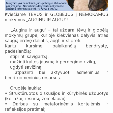
Kviečiame TĖVUS ir GLOBĖJUS į NEMOKAMUS
mokymus „AUGINU IR AUGU“!
„Auginu ir augu“ – tai uždara tėvų ir globėjų
mokymų grupė, kurioje kiekvienas dalyvis atras
saugią erdvę dalintis, augti ir stiprėti.
Kartu kursime palaikančią bendrystę,
padėsiančią:
stiprinti savigarbą,
mažinti kaltės jausmą ir perdegimo riziką,
ugdyti savižiną,
atpažinti bei aktyvuoti asmeninius ir
bendruomeninius resursus.
Grupėje laukia:
• Struktūruotos diskusijos ir kūrybinės užduotys
(koliažai, resursų žemėlapiai);
• Darbas su metaforinėmis kortelėmis ir
refleksijos pratimai;