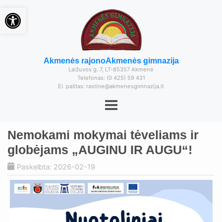
Open toolbar
Akmenės rajono
Akmenės gimnazija
Laižuvos g. 7, LT-85357 Akmenė
Telefonas: (0 425) 59 431
El. paštas: rastine@akmenesgimnazija.lt
Nemokami mokymai tėveliams ir
globėjams „AUGINU IR AUGU“!
Paskelbta: 2026-02-19