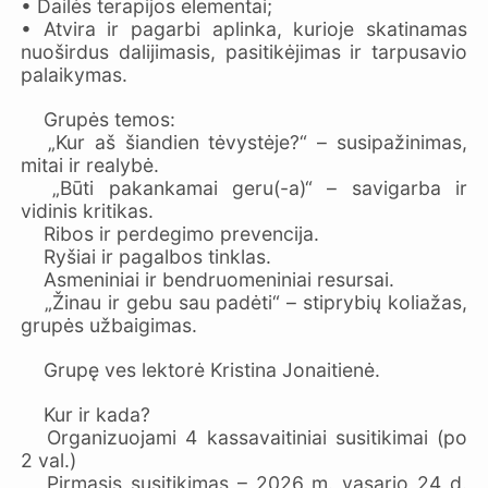
• Dailės terapijos elementai;
• Atvira ir pagarbi aplinka, kurioje skatinamas
nuoširdus dalijimasis, pasitikėjimas ir tarpusavio
palaikymas.
Grupės temos:
„Kur aš šiandien tėvystėje?“ – susipažinimas,
mitai ir realybė.
„Būti pakankamai geru(-a)“ – savigarba ir
vidinis kritikas.
Ribos ir perdegimo prevencija.
Ryšiai ir pagalbos tinklas.
Asmeniniai ir bendruomeniniai resursai.
„Žinau ir gebu sau padėti“ – stiprybių koliažas,
grupės užbaigimas.
Grupę ves lektorė Kristina Jonaitienė.
Kur ir kada?
Organizuojami 4 kassavaitiniai susitikimai (po
2 val.)
Pirmasis susitikimas – 2026 m. vasario 24 d.