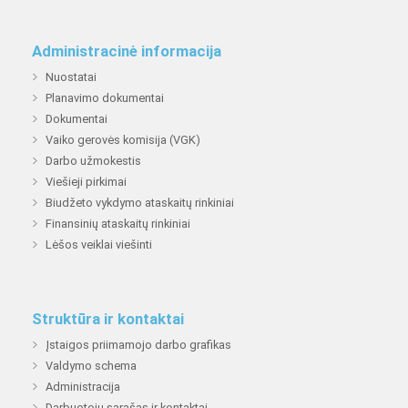
Administracinė informacija
Nuostatai
Planavimo dokumentai
Dokumentai
Vaiko gerovės komisija (VGK)
Darbo užmokestis
Viešieji pirkimai
Biudžeto vykdymo ataskaitų rinkiniai
Finansinių ataskaitų rinkiniai
Lėšos veiklai viešinti
Struktūra ir kontaktai
Įstaigos priimamojo darbo grafikas
Valdymo schema
Administracija
Darbuotojų sąrašas ir kontaktai