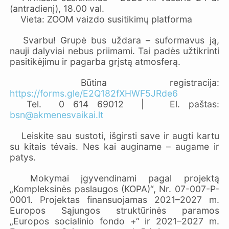
(antradienį), 18.00 val.
Vieta: ZOOM vaizdo susitikimų platforma
Svarbu! Grupė bus uždara – suformavus ją,
nauji dalyviai nebus priimami. Tai padės užtikrinti
pasitikėjimu ir pagarba grįstą atmosferą.
Būtina registracija:
https://forms.gle/E2Q182fXHWF5JRde6
Tel. 0 614 69012 |
El. paštas:
bsn@akmenesvaikai.lt
Leiskite sau sustoti, išgirsti save ir augti kartu
su kitais tėvais. Nes kai auginame – augame ir
patys.
Mokymai įgyvendinami pagal projektą
„Kompleksinės paslaugos (KOPA)“, Nr. 07-007-P-
0001. Projektas finansuojamas 2021–2027 m.
Europos Sąjungos struktūrinės paramos
„Europos socialinio fondo +“ ir 2021–2027 m.