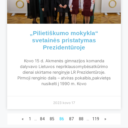
„Pilietiškumo mokykla“
svetainės pristatymas
Prezidentūroje
Kovo 15 d. Akmenės gimnazijos komanda
dalyvavo Lietuvos nepriklausomybėsatkūrimo
dienai skirtame renginyje LR Prezidentūroje.
Pirmoji renginio dalis – atviras pokalbis,pakvietęs
nusikelti į 1990 m. Kovo
2023 kovo 17
«
1
…
84
85
86
87
88
…
119
»