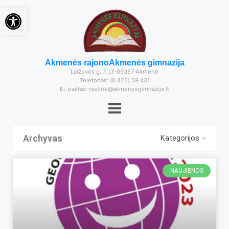
Open toolbar
Akmenės rajono
Akmenės gimnazija
Laižuvos g. 7, LT-85357 Akmenė
Telefonas: (0 425) 59 431
El. paštas: rastine@akmenesgimnazija.lt
Archyvas
Kategorijos
NAUJIENOS