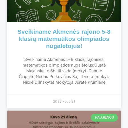
Sveikiname Akmenės rajono 5-8
klasių matematikos olimpiados
nugalėtojus!
Sveikiname Akmenės 5-8 klasių rajoninės
matematikos olimpiados nugalėtojus:Gustė
Majauskaitė 6b, III vieta (mokyt. Danutė
Čiapaitė)Nedas Petkevičius 8a, III vieta (mokyt.
Nijolė Dilinskytė) Mokytoja Jūratė Krūmienė
2023 kovo 21
NAUJIENOS