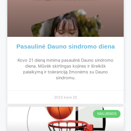
Pasaulinė Dauno sindromo diena
Kovo 21 dieną minima pasaulinė Dauno sindromo
diena. Mūvėk skirtingas kojines ir išreikšk
palaikymą ir toleranciją žmonėms su Dauno
sindromu.
2023 kovo 20
NAUJIENOS