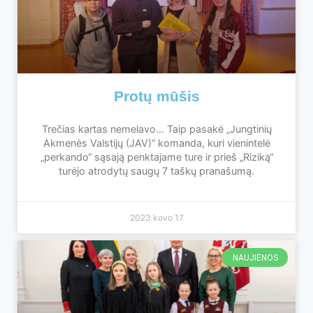
Protų mūšis
Trečias kartas nemelavo… Taip pasakė „Jungtinių
Akmenės Valstijų (JAV)“ komanda, kuri vienintelė
„perkando“ sąsają penktajame ture ir prieš „Riziką“
turėjo atrodytų saugų 7 taškų pranašumą.
2023 kovo 17
NAUJIENOS