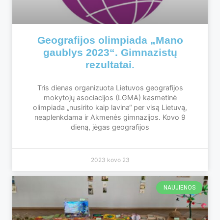
Geografijos olimpiada „Mano
gaublys 2023“. Gimnazistų
rezultatai.
Tris dienas organizuota Lietuvos geografijos
mokytojų asociacijos (LGMA) kasmetinė
olimpiada „nusirito kaip lavina“ per visą Lietuvą,
neaplenkdama ir Akmenės gimnazijos. Kovo 9
dieną, jėgas geografijos
2023 kovo 23
NAUJIENOS