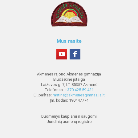
Mus rasite
Akmenės rajono Akmenės gimnazija
Biudžetinė įstaiga
Laižuvos g. 7, LT-85357 Akmenė
Telefonas:
+370 425 59 431
El. paštas:
rastine@akmenesgimnazija.lt
Įm. kodas: 190447774
Duomenys kaupiami ir saugomi
Juridinių asmenų registre