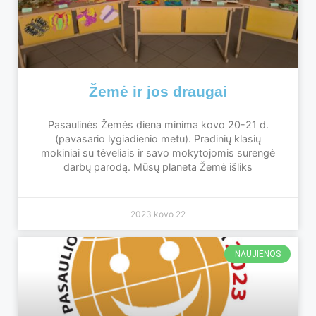
Žemė ir jos draugai
Pasaulinės Žemės diena minima kovo 20-21 d.
(pavasario lygiadienio metu). Pradinių klasių
mokiniai su tėveliais ir savo mokytojomis surengė
darbų parodą. Mūsų planeta Žemė išliks
2023 kovo 22
NAUJIENOS