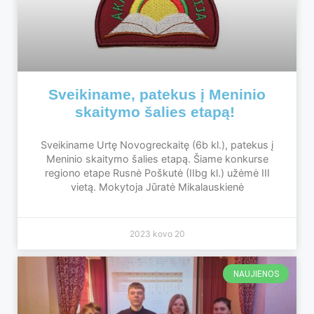
Sveikiname, patekus į Meninio
skaitymo šalies etapą!
Sveikiname Urtę Novogreckaitę (6b kl.), patekus į
Meninio skaitymo šalies etapą. Šiame konkurse
regiono etape Rusnė Poškutė (IIbg kl.) užėmė III
vietą. Mokytoja Jūratė Mikalauskienė
2023 kovo 20
NAUJIENOS