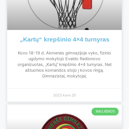
„Kartų“ krepšinio 4×4 turnyras
Kovo 18-19 d. Akmenės gimnazijoje vyko, fizinio
ugdymo mokytojo Evaldo Radionovo
organizuotas, „Kartų“ krepšinio 4×4 turnyras. Net
aštuonios komandos stojo į kovos ringą.
Gimnazistai, mokytojai,
2023 kovo 20
NAUJIENOS