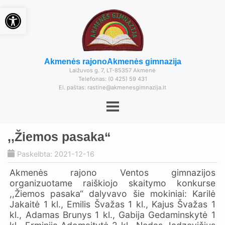
Open toolbar
Akmenės rajono
Akmenės gimnazija
Laižuvos g. 7, LT-85357 Akmenė
Telefonas: (0 425) 59 431
El. paštas: rastine@akmenesgimnazija.lt
,,Žiemos pasaka“
Paskelbta: 2021-12-16
Akmenės rajono Ventos gimnazijos
organizuotame raiškiojo skaitymo konkurse
,,Žiemos pasaka“ dalyvavo šie mokiniai: Karilė
Jakaitė 1 kl., Emilis Švažas 1 kl., Kajus Švažas 1
kl., Adamas Brunys 1 kl., Gabija Gedaminskytė 1