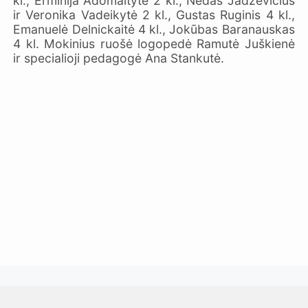
kl., Erminija Adomaitytė 2 kl., Nedas Jadzevičius
ir Veronika Vadeikytė 2 kl., Gustas Ruginis 4 kl.,
Emanuelė Delnickaitė 4 kl., Jokūbas Baranauskas
4 kl. Mokinius ruošė logopedė Ramutė Juškienė
ir specialioji pedagogė Ana Stankutė.