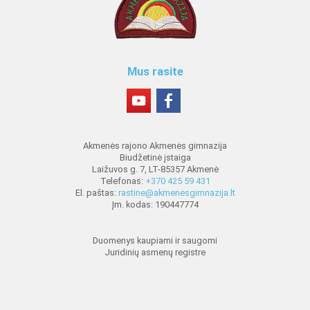
Mus rasite
Akmenės rajono Akmenės gimnazija
Biudžetinė įstaiga
Laižuvos g. 7, LT-85357 Akmenė
Telefonas:
+370 425 59 431
El. paštas:
rastine@akmenesgimnazija.lt
Įm. kodas: 190447774
Duomenys kaupiami ir saugomi
Juridinių asmenų registre