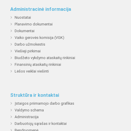
Administracinė informacija
Nuostatai
Planavimo dokumentai
Dokumentai
Vaiko gerovės komisija (VGK)
Darbo užmokestis
Viešieji pirkimai
Biudžeto vykdymo ataskaitų rinkiniai
Finansinių ataskaitų rinkiniai
Lėšos veiklai viešinti
Struktūra ir kontaktai
Įstaigos priimamojo darbo grafikas
Valdymo schema
Administracija
Darbuotojų sąrašas ir kontaktai
Bendruomenė