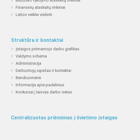
Biudžeto vykdymo ataskaitų rinkiniai
Finansinių ataskaitų rinkiniai
Lėšos veiklai viešinti
Struktūra ir kontaktai
Įstaigos priimamojo darbo grafikas
Valdymo schema
Administracija
Darbuotojų sąrašas ir kontaktai
Bendruomenė
Informacija apie padalinius
Konkursai į laisvas darbo vietas
Centralizuotas priėmimas į švietimo įstaigas