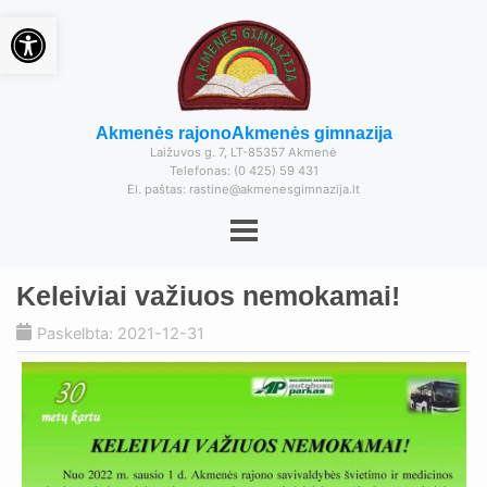
Open toolbar
Akmenės rajono
Akmenės gimnazija
Laižuvos g. 7, LT-85357 Akmenė
Telefonas: (0 425) 59 431
El. paštas: rastine@akmenesgimnazija.lt
Keleiviai važiuos nemokamai!
Paskelbta: 2021-12-31