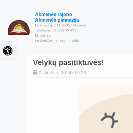
Akmenės rajono
Akmenės gimnazija
Laižuvos g. 7, LT-85357 Akmenė
Telefonas: (0 425) 59 431
El. paštas:
rastine@akmenesgimnazija.lt
Open toolbar
Velykų pasitiktuvės!
Paskelbta: 2024-03-26