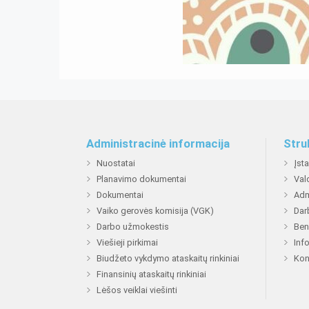
Administracinė informacija
Stru
Nuostatai
Įst
Planavimo dokumentai
Val
Dokumentai
Adm
Vaiko gerovės komisija (VGK)
Dar
Darbo užmokestis
Ben
Viešieji pirkimai
Inf
Biudžeto vykdymo ataskaitų rinkiniai
Kon
Finansinių ataskaitų rinkiniai
Lėšos veiklai viešinti