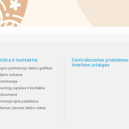
ktūra ir kontaktai
Centralizuotas priėmimas 
švietimo įstaigas
aigos priimamojo darbo grafikas
dymo schema
inistracija
buotojų sąrašas ir kontaktai
druomenė
ormacija apie padalinius
kursai į laisvas darbo vietas