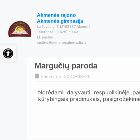
Akmenės rajono
Akmenės gimnazija
Laižuvos g. 7, LT-85357 Akmenė
Telefonas: (0 425) 59 431
El. paštas:
rastine@akmenesgimnazija.lt
Open toolbar
Margučių paroda
Paskelbta: 2024-03-25
Norėdami dalyvauti respublikinėje par
kūrybingais pradinukais, pasigrožėkime 