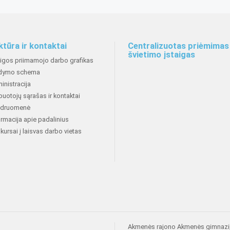
ktūra ir kontaktai
Centralizuotas priėmimas 
švietimo įstaigas
aigos priimamojo darbo grafikas
dymo schema
inistracija
buotojų sąrašas ir kontaktai
druomenė
ormacija apie padalinius
kursai į laisvas darbo vietas
Akmenės rajono Akmenės gimnazi