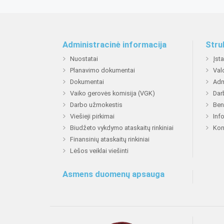
Administracinė informacija
Stru
Nuostatai
Įst
Planavimo dokumentai
Val
Dokumentai
Adm
Vaiko gerovės komisija (VGK)
Dar
Darbo užmokestis
Ben
Viešieji pirkimai
Inf
Biudžeto vykdymo ataskaitų rinkiniai
Kon
Finansinių ataskaitų rinkiniai
Lėšos veiklai viešinti
Asmens duomenų apsauga