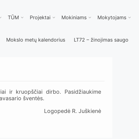
TŪM
Projektai
Mokiniams
Mokytojams
Mokslo metų kalendorius
LT72 – žinojimas saugo
iai ir kruopščiai dirbo. Pasidžiaukime
pavasario šventės.
Logopedė R. Juškienė