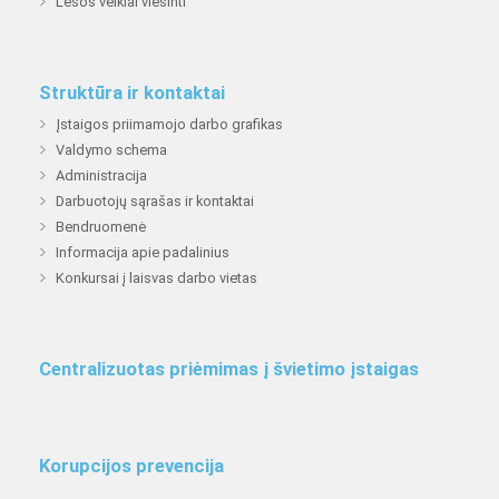
Lėšos veiklai viešinti
Struktūra ir kontaktai
Įstaigos priimamojo darbo grafikas
Valdymo schema
Administracija
Darbuotojų sąrašas ir kontaktai
Bendruomenė
Informacija apie padalinius
Konkursai į laisvas darbo vietas
Centralizuotas priėmimas į švietimo įstaigas
Korupcijos prevencija