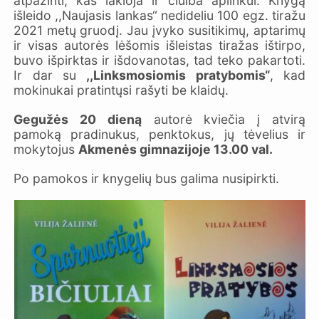
atpažinti, kas lakioja ir čiulba aplinkui. Knygą
išleido ,,Naujasis lankas“ nedideliu 100 egz. tiražu
2021 metų gruodį. Jau įvyko susitikimų, aptarimų
ir visas autorės lėšomis išleistas tiražas ištirpo,
buvo išpirktas ir išdovanotas, tad teko pakartoti.
Ir dar su
,,Linksmosiomis pratybomis“
, kad
mokinukai pratintųsi rašyti be klaidų.
Gegužės 20 dieną
autorė kviečia į atvirą
pamoką pradinukus, penktokus, jų tėvelius ir
mokytojus
Akmenės gimnazijoje 13.00 val.
Po pamokos ir knygelių bus galima nusipirkti.