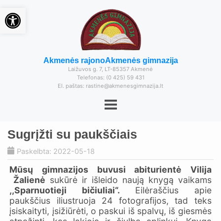
Open toolbar
Akmenės rajono
Akmenės gimnazija
Laižuvos g. 7, LT-85357 Akmenė
Telefonas: (0 425) 59 431
El. paštas: rastine@akmenesgimnazija.lt
Sugrįžti su paukščiais
Paskelbta: 2022-05-18
Mūsų gimnazijos buvusi abiturientė Vilija
Žalienė
sukūrė ir išleido naują knygą vaikams
,,Sparnuotieji bičiuliai“.
Eilėraščius apie
paukščius iliustruoja 24 fotografijos, tad teks
įsiskaityti, įsižiūrėti, o paskui iš spalvų, iš giesmės