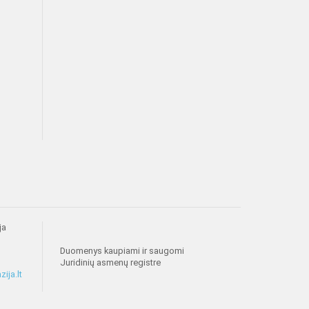
ja
Duomenys kaupiami ir saugomi
Juridinių asmenų registre
ija.lt