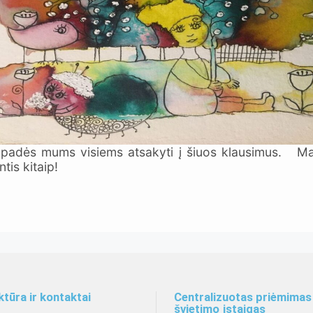
 padės mums visiems atsakyti į šiuos klausimus. Ma
is kitaip!
Organiz
ktūra ir kontaktai
Centralizuotas priėmimas 
švietimo įstaigas