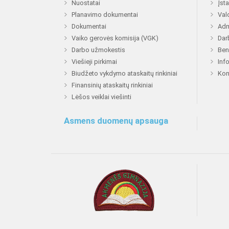
Nuostatai
Įst
Planavimo dokumentai
Val
Dokumentai
Adm
Vaiko gerovės komisija (VGK)
Dar
Darbo užmokestis
Ben
Viešieji pirkimai
Inf
Biudžeto vykdymo ataskaitų rinkiniai
Kon
Finansinių ataskaitų rinkiniai
Lėšos veiklai viešinti
Asmens duomenų apsauga