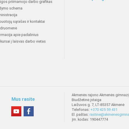
aigos priimamojo darbo grafikas
dymo schema
inistracija
buotojų sąrašas ir kontaktai
druomenė
ormacija apie padalinius
kursai į laisvas darbo vietas
Akmenės rajono Akmenės gimnazi
Mus rasite
Biudžetinė įstaiga
Laižuvos g. 7, LT-85357 Akmenė
Telefonas:
+370 425 59 431
El. paštas:
rastine@akmenesgimnaz
Įm. kodas: 190447774