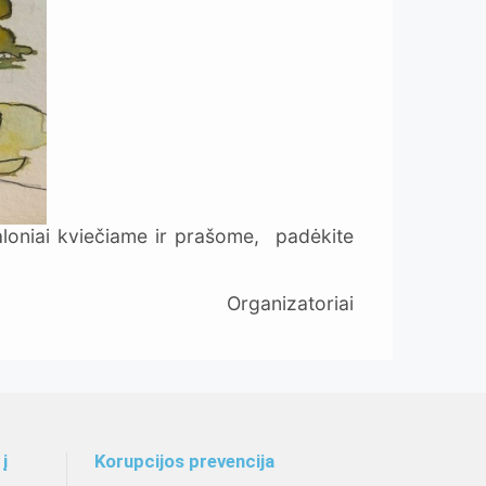
loniai kviečiame ir prašome, padėkite
atoriai
į
Korupcijos prevencija