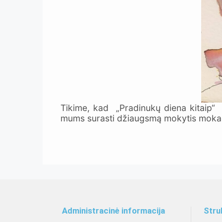
Tikime, kad „Pradinukų diena kitaip“
mums surasti džiaugsmą mokytis mokant
Administracinė informacija
Stru