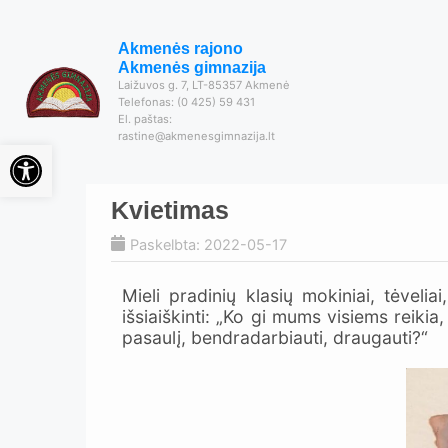
Akmenės rajono
Akmenės gimnazija
Laižuvos g. 7, LT-85357 Akmenė
Telefonas: (0 425) 59 431
El. paštas:
rastine@akmenesgimnazija.lt
Open toolbar
Kvietimas
Paskelbta: 2022-05-17
Mieli pradinių klasių mokiniai, tėvel
išsiaiškinti: „Ko gi mums visiems reik
pasaulį, bendradarbiauti, draugauti?“