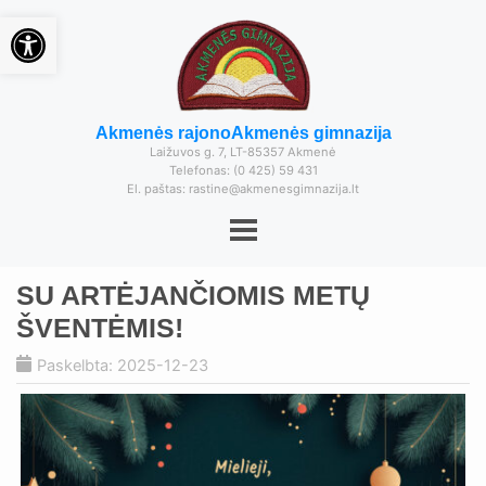
Open toolbar
Akmenės rajono
Akmenės gimnazija
Laižuvos g. 7, LT-85357 Akmenė
Telefonas: (0 425) 59 431
El. paštas: rastine@akmenesgimnazija.lt
SU ARTĖJANČIOMIS METŲ
ŠVENTĖMIS!
Paskelbta: 2025-12-23