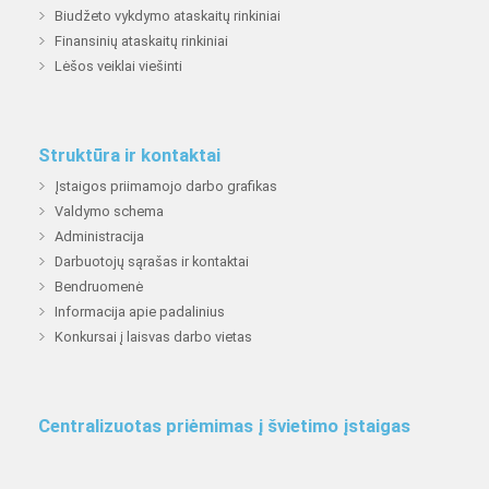
Biudžeto vykdymo ataskaitų rinkiniai
Finansinių ataskaitų rinkiniai
Lėšos veiklai viešinti
Struktūra ir kontaktai
Įstaigos priimamojo darbo grafikas
Valdymo schema
Administracija
Darbuotojų sąrašas ir kontaktai
Bendruomenė
Informacija apie padalinius
Konkursai į laisvas darbo vietas
Centralizuotas priėmimas į švietimo įstaigas