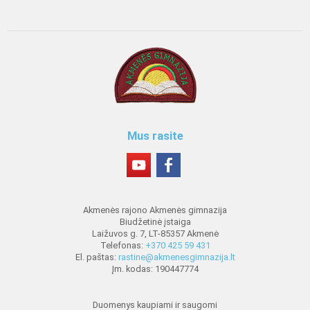
Mus rasite
Akmenės rajono Akmenės gimnazija
Biudžetinė įstaiga
Laižuvos g. 7, LT-85357 Akmenė
Telefonas:
+370 425 59 431
El. paštas:
rastine@akmenesgimnazija.lt
Įm. kodas: 190447774
Duomenys kaupiami ir saugomi