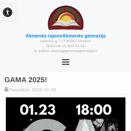
Open toolbar
Akmenės rajono
Akmenės gimnazija
Laižuvos g. 7, LT-85357 Akmenė
Telefonas: (0 425) 59 431
El. paštas: rastine@akmenesgimnazija.lt
GAMA 2025!
Paskelbta: 2026-01-05