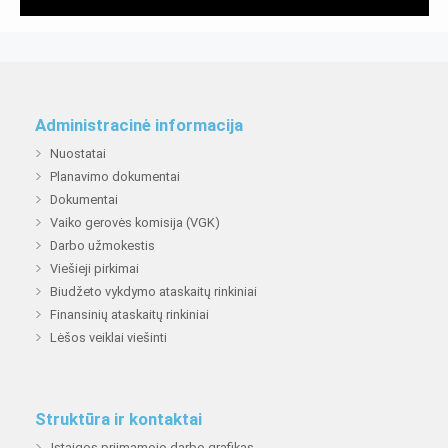
Administracinė informacija
Nuostatai
Planavimo dokumentai
Dokumentai
Vaiko gerovės komisija (VGK)
Darbo užmokestis
Viešieji pirkimai
Biudžeto vykdymo ataskaitų rinkiniai
Finansinių ataskaitų rinkiniai
Lėšos veiklai viešinti
Struktūra ir kontaktai
Įstaigos priimamojo darbo grafikas