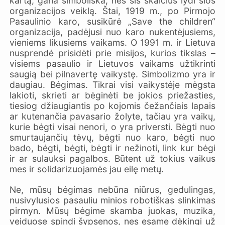
kartą, gana simboliška, nes šis skaičius lydi šios
organizacijos veiklą. Štai, 1919 m., po Pirmojo
Pasaulinio karo, susikūrė „Save the children“
organizacija, padėjusi nuo karo nukentėjusiems,
vieniems likusiems vaikams. O 1991 m. ir Lietuva
nusprendė prisidėti prie misijos, kurios tikslas –
visiems pasaulio ir Lietuvos vaikams užtikrinti
saugią bei pilnavertę vaikystę. Simbolizmo yra ir
daugiau. Bėgimas. Tikrai visi vaikystėje mėgsta
lakioti, skrieti ar bėginėti be jokios priežasties,
tiesiog džiaugiantis po kojomis čežančiais lapais
ar kutenančia pavasario žolyte, tačiau yra vaikų,
kurie bėgti visai nenori, o yra priversti. Bėgti nuo
smurtaujančių tėvų, bėgti nuo karo, bėgti nuo
bado, bėgti, bėgti, bėgti ir nežinoti, link kur bėgi
ir ar sulauksi pagalbos. Būtent už tokius vaikus
mes ir solidarizuojamės jau eilę metų.
Ne, mūsų bėgimas nebūna niūrus, gedulingas,
nusivylusios pasauliu minios robotiškas slinkimas
pirmyn. Mūsų bėgime skamba juokas, muzika,
veiduose spindi šypsenos, nes esame dėkingi už