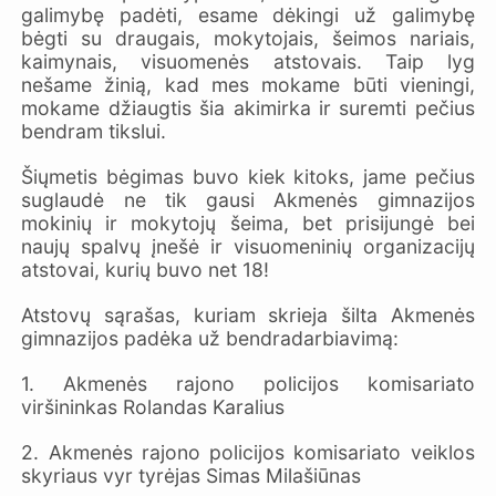
galimybę padėti, esame dėkingi už galimybę
bėgti su draugais, mokytojais, šeimos nariais,
kaimynais, visuomenės atstovais. Taip lyg
nešame žinią, kad mes mokame būti vieningi,
mokame džiaugtis šia akimirka ir suremti pečius
bendram tikslui.
Šiųmetis bėgimas buvo kiek kitoks, jame pečius
suglaudė ne tik gausi Akmenės gimnazijos
mokinių ir mokytojų šeima, bet prisijungė bei
naujų spalvų įnešė ir visuomeninių organizacijų
atstovai, kurių buvo net 18!
Atstovų sąrašas, kuriam skrieja šilta Akmenės
gimnazijos padėka už bendradarbiavimą:
1. Akmenės rajono policijos komisariato
viršininkas Rolandas Karalius
2. Akmenės rajono policijos komisariato veiklos
skyriaus vyr tyrėjas Simas Milašiūnas