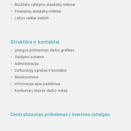
Biudžeto vykdymo ataskaitų rinkiniai
Finansinių ataskaitų rinkiniai
Lėšos veiklai viešinti
Struktūra ir kontaktai
Įstaigos priimamojo darbo grafikas
Valdymo schema
Administracija
Darbuotojų sąrašas ir kontaktai
Bendruomenė
Informacija apie padalinius
Konkursai į laisvas darbo vietas
Centralizuotas priėmimas į švietimo įstaigas