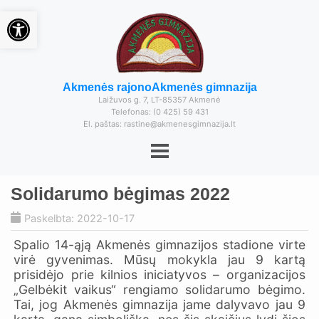
Open toolbar
Akmenės rajono
Akmenės gimnazija
Laižuvos g. 7, LT-85357 Akmenė
Telefonas: (0 425) 59 431
El. paštas: rastine@akmenesgimnazija.lt
Solidarumo bėgimas 2022
Paskelbta: 2022-10-17
Spalio 14-ąją Akmenės gimnazijos stadione virte
virė gyvenimas. Mūsų mokykla jau 9 kartą
prisidėjo prie kilnios iniciatyvos – organizacijos
„Gelbėkit vaikus“ rengiamo solidarumo bėgimo.
Tai, jog Akmenės gimnazija jame dalyvavo jau 9