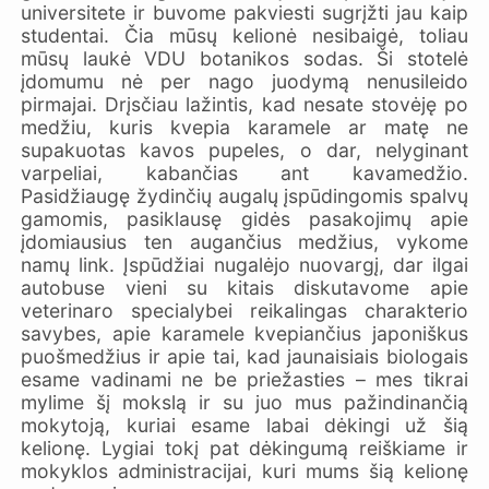
universitete ir buvome pakviesti sugrįžti jau kaip
studentai. Čia mūsų kelionė nesibaigė, toliau
mūsų laukė VDU botanikos sodas. Ši stotelė
įdomumu nė per nago juodymą nenusileido
pirmajai. Drįsčiau lažintis, kad nesate stovėję po
medžiu, kuris kvepia karamele ar matę ne
supakuotas kavos pupeles, o dar, nelyginant
varpeliai, kabančias ant kavamedžio.
Pasidžiaugę žydinčių augalų įspūdingomis spalvų
gamomis, pasiklausę gidės pasakojimų apie
įdomiausius ten augančius medžius, vykome
namų link. Įspūdžiai nugalėjo nuovargį, dar ilgai
autobuse vieni su kitais diskutavome apie
veterinaro specialybei reikalingas charakterio
savybes, apie karamele kvepiančius japoniškus
puošmedžius ir apie tai, kad jaunaisiais biologais
esame vadinami ne be priežasties – mes tikrai
mylime šį mokslą ir su juo mus pažindinančią
mokytoją, kuriai esame labai dėkingi už šią
kelionę. Lygiai tokį pat dėkingumą reiškiame ir
mokyklos administracijai, kuri mums šią kelionę