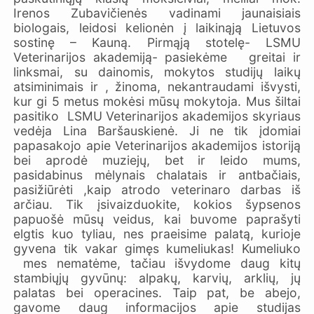
Irenos Zubavičienės vadinami jaunaisiais
biologais, leidosi kelionėn į laikinąją Lietuvos
sostinę – Kauną. Pirmąją stotelę- LSMU
Veterinarijos akademiją- pasiekėme greitai ir
linksmai, su dainomis, mokytos studijų laikų
atsiminimais ir , žinoma, nekantraudami išvysti,
kur gi 5 metus mokėsi mūsų mokytoja. Mus šiltai
pasitiko LSMU Veterinarijos akademijos skyriaus
vedėja Lina Baršauskienė. Ji ne tik įdomiai
papasakojo apie Veterinarijos akademijos istoriją
bei aprodė muziejų, bet ir leido mums,
pasidabinus mėlynais chalatais ir antbačiais,
pasižiūrėti ,kaip atrodo veterinaro darbas iš
arčiau. Tik įsivaizduokite, kokios šypsenos
papuošė mūsų veidus, kai buvome paprašyti
elgtis kuo tyliau, nes praeisime palatą, kurioje
gyvena tik vakar gimęs kumeliukas! Kumeliuko
mes nematėme, tačiau išvydome daug kitų
stambiųjų gyvūnų: alpakų, karvių, arklių, jų
palatas bei operacines. Taip pat, be abejo,
gavome daug informacijos apie studijas