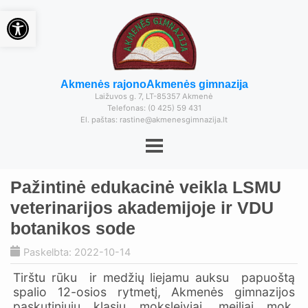
Open toolbar
Akmenės rajono
Akmenės gimnazija
Laižuvos g. 7, LT-85357 Akmenė
Telefonas: (0 425) 59 431
El. paštas: rastine@akmenesgimnazija.lt
Pažintinė edukacinė veikla LSMU
veterinarijos akademijoje ir VDU
botanikos sode
Paskelbta: 2022-10-14
Tirštu rūku ir medžių liejamu auksu papuoštą
spalio 12-osios rytmetį, Akmenės gimnazijos
paskutiniųjų klasių moksleiviai, meiliai mok.