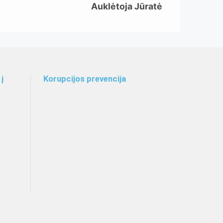
Auklėtoja Jūratė
į
Korupcijos prevencija