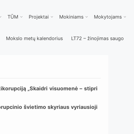
TŪM
Projektai
Mokiniams
Mokytojams
Mokslo metų kalendorius
LT72 – žinojimas saugo
ikorupciją „Skaidri visuomenė – stipri
upcinio švietimo skyriaus vyriausioji