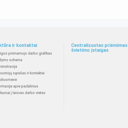
ktūra ir kontaktai
Centralizuotas priėmimas 
švietimo įstaigas
aigos priimamojo darbo grafikas
dymo schema
inistracija
buotojų sąrašas ir kontaktai
druomenė
ormacija apie padalinius
kursai į laisvas darbo vietas