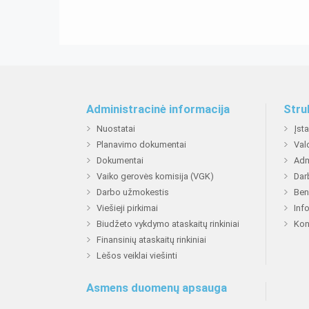
Administracinė informacija
Stru
Nuostatai
Įst
Planavimo dokumentai
Val
Dokumentai
Adm
Vaiko gerovės komisija (VGK)
Dar
Darbo užmokestis
Ben
Viešieji pirkimai
Inf
Biudžeto vykdymo ataskaitų rinkiniai
Kon
Finansinių ataskaitų rinkiniai
Lėšos veiklai viešinti
Asmens duomenų apsauga