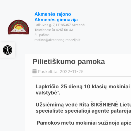
Akmenės rajono
Akmenės gimnazija
Laižuvos g. 7, LT-85357 Akmenė
Telefonas: (0 425) 59 431
El. paštas:
rastine@akmenesgimnazija.lt
Open toolbar
Pilietiškumo pamoka
Paskelbta: 2022-11-25
Lapkričio 25 dieną 10 klasių mokiniai
valstybė“.
Užsiėmimą vedė Rita ŠIKŠNIENĖ Lietuv
specialistė specialioji agentė patarėja
Pamokos metu mokiniai sužinojo apie 