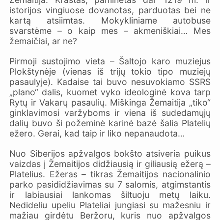
istorijos vingiuose dovanotas, parduotas bei ne
kartą atsiimtas. Mokykliniame autobuse
svarstėme – o kaip mes – akmeniškiai… Mes
žemaičiai, ar ne?
Pirmoji sustojimo vieta – Šaltojo karo muziejus
Plokštynėje (vienas iš trijų tokio tipo muziejų
pasaulyje). Kadaise tai buvo nesuvokiamo SSRS
„plano“ dalis, kuomet vyko ideologinė kova tarp
Rytų ir Vakarų pasaulių. Miškinga Žemaitija „tiko“
ginklavimosi varžyboms ir viena iš sudedamųjų
dalių buvo ši požeminė karinė bazė šalia Platelių
ežero. Gerai, kad taip ir liko nepanaudota…
Nuo Siberijos apžvalgos bokšto atsiveria puikus
vaizdas į Žemaitijos didžiausią ir giliausią ežerą –
Platelius. Ežeras – tikras Žemaitijos nacionalinio
parko pasididžiavimas su 7 salomis, atgimstantis
ir labiausiai lankomas šiltuoju metų laiku.
Nedideliu upeliu Plateliai jungiasi su mažesniu ir
mažiau girdėtu Beržoru, kuris nuo apžvalgos