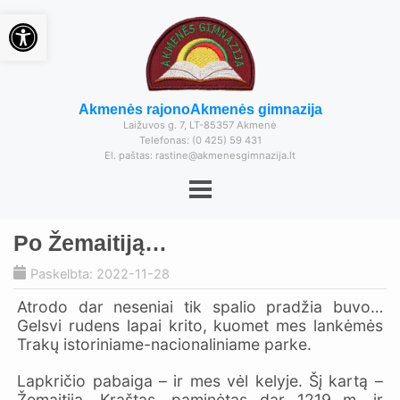
Open toolbar
Akmenės rajono
Akmenės gimnazija
Laižuvos g. 7, LT-85357 Akmenė
Telefonas: (0 425) 59 431
El. paštas: rastine@akmenesgimnazija.lt
Po Žemaitiją…
Paskelbta: 2022-11-28
Atrodo dar neseniai tik spalio pradžia buvo…
Gelsvi rudens lapai krito, kuomet mes lankėmės
Trakų istoriniame-nacionaliniame parke.
Lapkričio pabaiga – ir mes vėl kelyje. Šį kartą –
Žemaitija. Kraštas, paminėtas dar 1219 m. ir