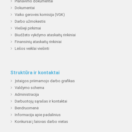
Planavimo dokumentai
Dokumentai
Vaiko gerovės komisija (VGK)
Darbo užmokestis
Viešieji pirkimai
Biudžeto vykdymo ataskaitų rinkiniai
Finansinių ataskaitų rinkiniai
Lėšos veiklai viešinti
Struktūra ir kontaktai
Įstaigos priimamojo darbo grafikas
Valdymo schema
Administracija
Darbuotojų sąrašas ir kontaktai
Bendruomenė
Informacija apie padalinius
Konkursai į laisvas darbo vietas