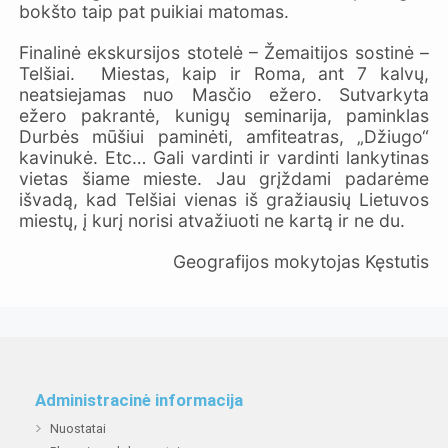
bokšto taip pat puikiai matomas.
Finalinė ekskursijos stotelė – Žemaitijos sostinė –
Telšiai. Miestas, kaip ir Roma, ant 7 kalvų,
neatsiejamas nuo Masčio ežero. Sutvarkyta
ežero pakrantė, kunigų seminarija, paminklas
Durbės mūšiui paminėti, amfiteatras, „Džiugo“
kavinukė. Etc… Gali vardinti ir vardinti lankytinas
vietas šiame mieste. Jau grįždami padarėme
išvadą, kad Telšiai vienas iš gražiausių Lietuvos
miestų, į kurį norisi atvažiuoti ne kartą ir ne du.
Geografijos mokytojas Kęstutis
Administracinė informacija
Nuostatai