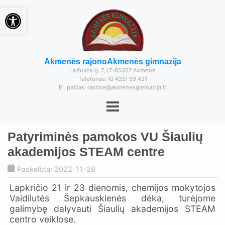
Open toolbar
Akmenės rajono
Akmenės gimnazija
Laižuvos g. 7, LT-85357 Akmenė
Telefonas: (0 425) 59 431
El. paštas: rastine@akmenesgimnazija.lt
Patyriminės pamokos VU Šiaulių
akademijos STEAM centre
Paskelbta: 2022-11-28
Lapkričio 21 ir 23 dienomis, chemijos mokytojos
Vaidilutės Šepkauskienės dėka, turėjome
galimybę dalyvauti Šiaulių akademijos STEAM
centro veiklose.