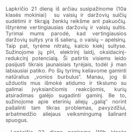
Lapkričio 21 dieną iš arčiau susipažinome (10a
klasės mokiniai) su vaisių ir daržovių sulčių
sudėtimi ir tikrąją ženklų reikšme ant pakuočių.
Ištyrėme vertingiausias daržovių ir vaisių sultis.
Tyrimai mums parodė, kad vertingiausios
daržovių sultys yra iš salierų, o vaisių – apelsinų.
Taip pat, tyrėme nitratų, kalcio kiekį sultyse.
Sužinojome jų pH, elektrinį laidį, oksidacinį-
redukcinį potencialą. Ši patirtis visiems leido
pasijusti tikrais jaunaisiais tyrėjais, todėl ji man
labiausiai patiko. Po šių tyrimų keliavome gaminti
natūralius „vonios burbulus”. Manau, jog ši
užduotis mus išmokė atidumo ir tikslumo su
galimai įvyksiančiomis reakcijomis, kurių
atsiradimas galėjo sugadinti gaminį. Be to,
sužinojome apie eterinių aliejų „galią” norint
pašalinti tam tikras problemas, pavyzdžiui,
arbatmedžio aliejaus veiksmingumą šalinant
spuogus.