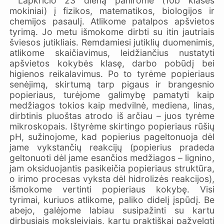
Lapkričio 23 dieną panirome (10b klasės
mokiniai) į fizikos, matematikos, biologijos ir
chemijos pasaulį. Atlikome patalpos apšvietos
tyrimą. Jo metu išmokome dirbti su itin jautriais
šviesos jutikliais. Remdamiesi jutiklių duomenimis,
atlikome skaičiavimus, leidžiančius nustatyti
apšvietos kokybės klasę, darbo pobūdį bei
higienos reikalavimus. Po to tyrėme popieriaus
senėjimą, skirtumą tarp pigaus ir brangesnio
popieriaus, turėjome galimybę pamatyti kaip
medžiagos tokios kaip medvilnė, mediena, linas,
dirbtinis pluoštas atrodo iš arčiau – juos tyrėme
mikroskopais. Ištyrėme skirtingo popieriaus rūšių
pH, sužinojome, kad popierius pageltonuoja dėl
jame vykstančių reakcijų (popierius pradeda
geltonuoti dėl jame esančios medžiagos – lignino,
jam oksiduojantis pasikeičia popieriaus struktūra,
o irimo procesas vyksta dėl hidrolizės reakcijos),
išmokome vertinti popieriaus kokybę. Visi
tyrimai, kuriuos atlikome, paliko didelį įspūdį. Be
abejo, galėjome labiau susipažinti su kartu
dirbusiais moksleiviais, kartu praktiškai pažvelgti