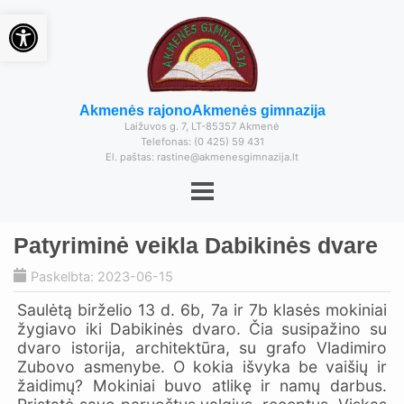
Open toolbar
Akmenės rajono
Akmenės gimnazija
Laižuvos g. 7, LT-85357 Akmenė
Telefonas: (0 425) 59 431
El. paštas: rastine@akmenesgimnazija.lt
Patyriminė veikla Dabikinės dvare
Paskelbta: 2023-06-15
Saulėtą birželio 13 d. 6b, 7a ir 7b klasės mokiniai
žygiavo iki Dabikinės dvaro. Čia susipažino su
dvaro istorija, architektūra, su grafo Vladimiro
Zubovo asmenybe. O kokia išvyka be vaišių ir
žaidimų? Mokiniai buvo atlikę ir namų darbus.