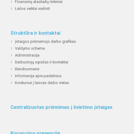
Finansinių ataskaitų rinkiniai
Lėšos veiklai viešinti
Struktūra ir kontaktai
Įstaigos priimamojo darbo grafikas
Valdymo schema
Administracija
Darbuotojų sąrašas ir kontaktai
Bendruomenė
Informacija apie padalinius
Konkursai į laisvas darbo vietas
Centralizuotas priėmimas į švietimo įstaigas
Korupcijos prevencija