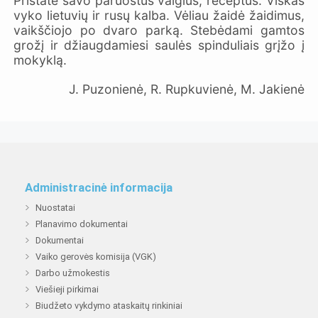
Pristatė savo paruoštus valgius, receptus. Viskas
vyko lietuvių ir rusų kalba. Vėliau žaidė žaidimus,
vaikščiojo po dvaro parką. Stebėdami gamtos
grožį ir džiaugdamiesi saulės spinduliais grįžo į
mokyklą.
J. Puzonienė, R. Rupkuvienė, M. Jakienė
Administracinė informacija
Nuostatai
Planavimo dokumentai
Dokumentai
Vaiko gerovės komisija (VGK)
Darbo užmokestis
Viešieji pirkimai
Biudžeto vykdymo ataskaitų rinkiniai