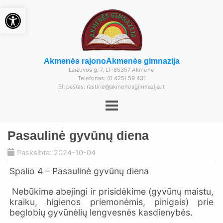
Open toolbar
Akmenės rajono
Akmenės gimnazija
Laižuvos g. 7, LT-85357 Akmenė
Telefonas: (0 425) 59 431
El. paštas: rastine@akmenesgimnazija.lt
Pasaulinė gyvūnų diena
Paskelbta: 2024-10-04
Spalio 4 – Pasaulinė gyvūnų diena
Nebūkime abejingi ir prisidėkime (gyvūnų maistu,
kraiku, higienos priemonėmis, pinigais) prie
beglobių gyvūnėlių lengvesnės kasdienybės.