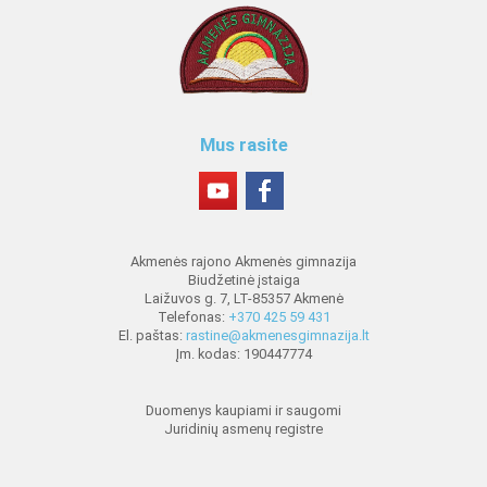
Mus rasite
Akmenės rajono Akmenės gimnazija
Biudžetinė įstaiga
Laižuvos g. 7, LT-85357 Akmenė
Telefonas:
+370 425 59 431
El. paštas:
rastine@akmenesgimnazija.lt
Įm. kodas: 190447774
Duomenys kaupiami ir saugomi
Juridinių asmenų registre