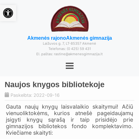
Open toolbar
Akmenės rajono
Akmenės gimnazija
Laižuvos g. 7, LT-85357 Akmenė
Telefonas: (0 425) 59 431
El. paštas: rastine@akmenesgimnazija.lt
Naujos knygos bibliotekoje
Paskelbta: 2022-09-16
Gauta naujų knygų laisvalaikio skaitymui! Ačiū
vienuoliktokėms, kurios atnešė pageidaujamų
įsigyti knygų sąrašą ir taip prisidėjo prie
gimnazijos bibliotekos fondo komplektavimo.
Kviečiame skaityti: