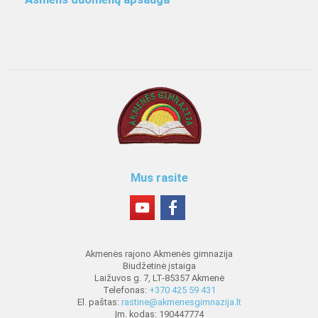
Mus rasite
Akmenės rajono Akmenės gimnazija
Biudžetinė įstaiga
Laižuvos g. 7, LT-85357 Akmenė
Telefonas:
+370 425 59 431
El. paštas:
rastine@akmenesgimnazija.lt
Įm. kodas: 190447774