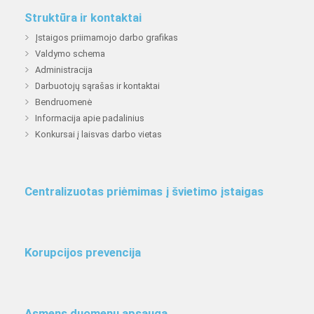
Struktūra ir kontaktai
Įstaigos priimamojo darbo grafikas
Valdymo schema
Administracija
Darbuotojų sąrašas ir kontaktai
Bendruomenė
Informacija apie padalinius
Konkursai į laisvas darbo vietas
Centralizuotas priėmimas į švietimo įstaigas
Korupcijos prevencija
Asmens duomenų apsauga