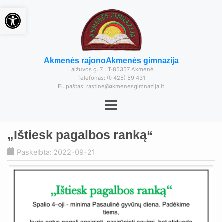
Open toolbar
Akmenės rajono
Akmenės gimnazija
Laižuvos g. 7, LT-85357 Akmenė
Telefonas: (0 425) 59 431
El. paštas: rastine@akmenesgimnazija.lt
„Ištiesk pagalbos ranką“
Paskelbta: 2022-09-21