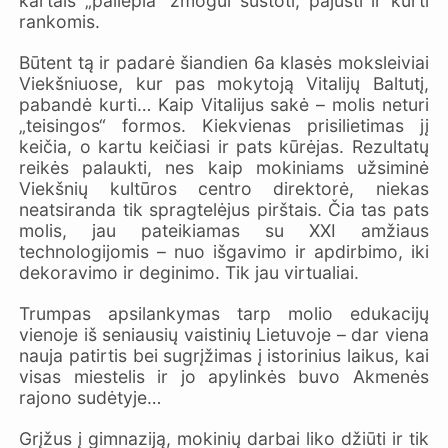
kartais „paliepia“ žmogui sustoti, pajusti ir kurti
rankomis.
Būtent tą ir padarė šiandien 6a klasės moksleiviai
Viekšniuose, kur pas mokytoją Vitalijų Baltutį,
pabandė kurti… Kaip Vitalijus sakė – molis neturi
„teisingos“ formos. Kiekvienas prisilietimas jį
keičia, o kartu keičiasi ir pats kūrėjas. Rezultatų
reikės palaukti, nes kaip mokiniams užsiminė
Viekšnių kultūros centro direktorė, niekas
neatsiranda tik spragtelėjus pirštais. Čia tas pats
molis, jau pateikiamas su XXI amžiaus
technologijomis – nuo išgavimo ir apdirbimo, iki
dekoravimo ir deginimo. Tik jau virtualiai.
Trumpas apsilankymas tarp molio edukacijų
vienoje iš seniausių vaistinių Lietuvoje – dar viena
nauja patirtis bei sugrįžimas į istorinius laikus, kai
visas miestelis ir jo apylinkės buvo Akmenės
rajono sudėtyje…
Grįžus į gimnaziją, mokinių darbai liko džiūti ir tik