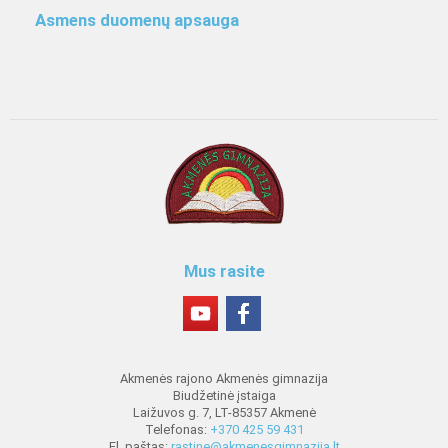
Asmens duomenų apsauga
Mus rasite
Akmenės rajono Akmenės gimnazija
Biudžetinė įstaiga
Laižuvos g. 7, LT-85357 Akmenė
Telefonas:
+370 425 59 431
El. paštas:
rastine@akmenesgimnazija.lt