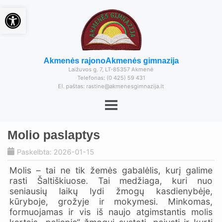
Open toolbar
Akmenės rajono
Akmenės gimnazija
Laižuvos g. 7, LT-85357 Akmenė
Telefonas: (0 425) 59 431
El. paštas: rastine@akmenesgimnazija.lt
Molio paslaptys
Paskelbta: 2026-01-15
Molis – tai ne tik žemės gabalėlis, kurį galime
rasti Šaltiškiuose. Tai medžiaga, kuri nuo
seniausių laikų lydi žmogų kasdienybėje,
kūryboje, grožyje ir mokymesi. Minkomas,
formuojamas ir vis iš naujo atgimstantis molis