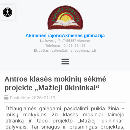
Open toolbar
Akmenės rajono
Akmenės gimnazija
Laižuvos g. 7, LT-85357 Akmenė
Telefonas: (0 425) 59 431
El. paštas: rastine@akmenesgimnazija.lt
Antros klasės mokinių sėkmė
projekte „Mažieji ūkininkai“
Paskelbta: 2026-01-13
Džiaugiamės galėdami pasidalinti puikia žinia –
mūsų mokyklos 2b klasės mokiniai laimėjo
atranką ir tapo projekto „Mažieji ūkininkai“
dalyviais. Tai smagus ir prasmingas projektas,