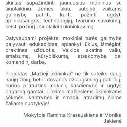
skirtas supažindinti jaunuosius mokinius su
šiuolaikiniu žemės ūkiu, suteikti vaikams
galimybę patirti, kurti, pažinti, ugdyti
aplinkosaugos, technologijų, tvarumo suvokimą,
keisti požiūrį į šiuolaikinį ūkininkavimą.
Dalyvaudami projekte, mokiniai turės galimybę
dalyvauti edukacijose, aplankyti ūkius, išmėginti
praktines užduotis. Veiklos skatins vaikų
smalsumą, kūrybiškumą, atsakomybę bei
komandinį darbą.
Projektas „Mažieji ūkininkai“ ne tik suteiks daug
naujų žinių, bet ir dovanos džiaugsmingų patirčių,
kurios praturtins mokinių kasdienybę ir ugdys
pagarbą gamtai. Linkime mažiesiems ūkininkams
sėkmės, kantrybės ir smagių atradimų šiame
žaliame nuotykyje!
Mokytoja Raminta Krasauskienė ir Monika
Jakienė