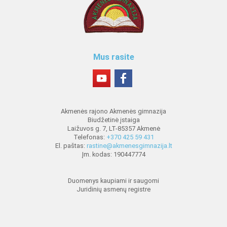
Mus rasite
Akmenės rajono Akmenės gimnazija
Biudžetinė įstaiga
Laižuvos g. 7, LT-85357 Akmenė
Telefonas:
+370 425 59 431
El. paštas:
rastine@akmenesgimnazija.lt
Įm. kodas: 190447774
Duomenys kaupiami ir saugomi
Juridinių asmenų registre