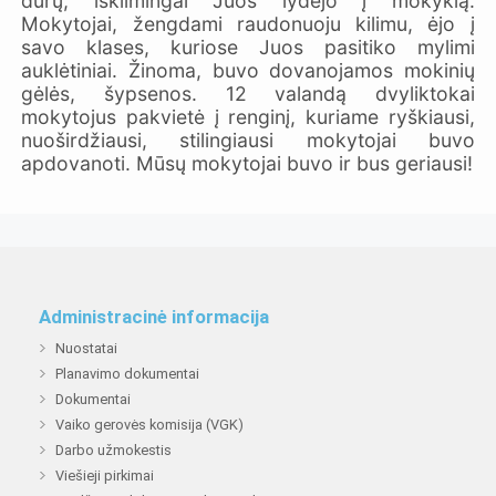
durų, iškilmingai Juos lydėjo į mokyklą.
Mokytojai, žengdami raudonuoju kilimu, ėjo į
savo klases, kuriose Juos pasitiko mylimi
auklėtiniai. Žinoma, buvo dovanojamos mokinių
gėlės, šypsenos. 12 valandą dvyliktokai
mokytojus pakvietė į renginį, kuriame ryškiausi,
nuoširdžiausi, stilingiausi mokytojai buvo
apdovanoti. Mūsų mokytojai buvo ir bus geriausi!
Administracinė informacija
Nuostatai
Planavimo dokumentai
Dokumentai
Vaiko gerovės komisija (VGK)
Darbo užmokestis
Viešieji pirkimai