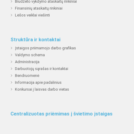
Biudžeto vykdymo ataskaitų rinkiniai
Finansinių ataskaitų rinkiniai
Lėšos veiklai viešinti
Struktūra ir kontaktai
Įstaigos priimamojo darbo grafikas
Valdymo schema
Administracija
Darbuotojų sąrašas ir kontaktai
Bendruomenė
Informacija apie padalinius
Konkursai į laisvas darbo vietas
Centralizuotas priėmimas į švietimo įstaigas