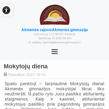
Open toolbar
Akmenės rajono
Akmenės gimnazija
Laižuvos g. 7, LT-85357 Akmenė
Telefonas: (0 425) 59 431
El. paštas: rastine@akmenesgimnazija.lt
Mokytojų diena
Paskelbta: 2021-10-10
Spalio penktoji – tarptautinė Mokytojų diena!
Akmenės gimnazijos mokytojai tikrai liko
neužmiršti. Iš pačio ryto Juos pasitiko abiturientų
staigmenos. Kaip ir kasmet, abiturientai
mokytojus pasitiko prie pagrindinių gimnazijos