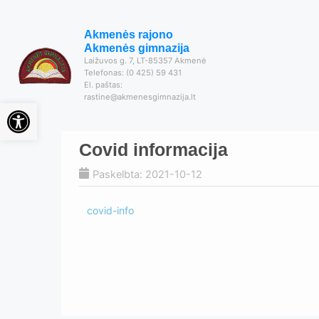
Akmenės rajono
Akmenės gimnazija
Laižuvos g. 7, LT-85357 Akmenė
Telefonas: (0 425) 59 431
El. paštas:
rastine@akmenesgimnazija.lt
Open toolbar
Covid informacija
Paskelbta: 2021-10-12
covid-info