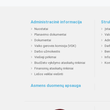
Administracinė informacija
Stru
Nuostatai
Įst
Planavimo dokumentai
Val
Dokumentai
Adm
Vaiko gerovės komisija (VGK)
Dar
Darbo užmokestis
Ben
Viešieji pirkimai
Inf
Biudžeto vykdymo ataskaitų rinkiniai
Kon
Finansinių ataskaitų rinkiniai
Lėšos veiklai viešinti
Asmens duomenų apsauga