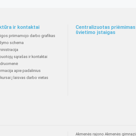
ktūra ir kontaktai
Centralizuotas priėmimas 
švietimo įstaigas
aigos priimamojo darbo grafikas
dymo schema
inistracija
buotojų sąrašas ir kontaktai
druomenė
ormacija apie padalinius
kursai į laisvas darbo vietas
Akmenės rajono Akmenės gimnazi