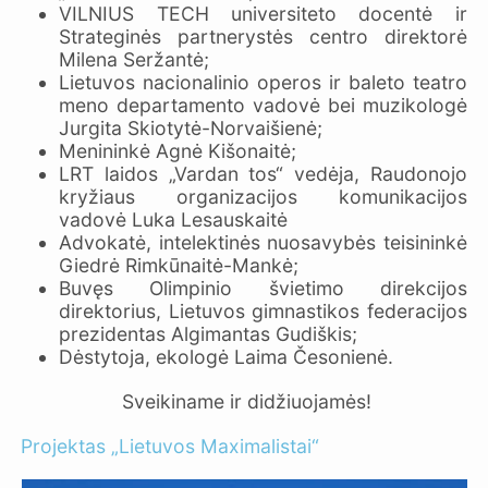
VILNIUS TECH universiteto docentė ir
Strateginės partnerystės centro direktorė
Milena Seržantė;
Lietuvos nacionalinio operos ir baleto teatro
meno departamento vadovė bei muzikologė
Jurgita Skiotytė-Norvaišienė;
Menininkė Agnė Kišonaitė;
LRT laidos „Vardan tos“ vedėja, Raudonojo
kryžiaus organizacijos komunikacijos
vadovė Luka Lesauskaitė
Advokatė, intelektinės nuosavybės teisininkė
Giedrė Rimkūnaitė-Mankė;
Buvęs Olimpinio švietimo direkcijos
direktorius, Lietuvos gimnastikos federacijos
prezidentas Algimantas Gudiškis;
Dėstytoja, ekologė Laima Česonienė.
Sveikiname ir didžiuojamės!
Projektas „Lietuvos Maximalistai“