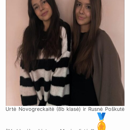
Urtė Novogreckaitė (8b klasė) ir Rusnė Poškutė