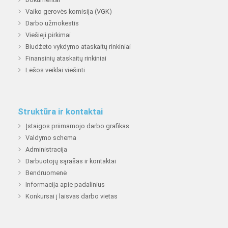
Vaiko gerovės komisija (VGK)
Darbo užmokestis
Viešieji pirkimai
Biudžeto vykdymo ataskaitų rinkiniai
Finansinių ataskaitų rinkiniai
Lėšos veiklai viešinti
Struktūra ir kontaktai
Įstaigos priimamojo darbo grafikas
Valdymo schema
Administracija
Darbuotojų sąrašas ir kontaktai
Bendruomenė
Informacija apie padalinius
Konkursai į laisvas darbo vietas