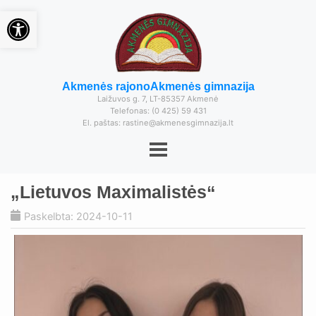
Open toolbar
Akmenės rajono
Akmenės gimnazija
Laižuvos g. 7, LT-85357 Akmenė
Telefonas: (0 425) 59 431
El. paštas: rastine@akmenesgimnazija.lt
„Lietuvos Maximalistės“
Paskelbta: 2024-10-11