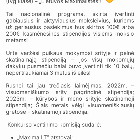
(IVg klasė) – „Lietuvos Maximalistės“!
Tai nacionalinė programa, skirta įvertinti
gabiausius ir aktyviausius moksleivius, kuriems
už geriausius pasiekimus bus skirtos 100€ arba
200€ kasmėnesinės stipendijos visiems mokslo
metams!
Urtė varžėsi puikaus mokymosi srityje ir pelnė
skatinamąją stipendiją – jos visų mokomųjų
dakykų pusmečių balai buvo įvertinti tik 10 balų,
nepertraukiamai 3 metus iš eilės!
Rusnei tai jau trečiasis laimėjimas: 2022m. –
visuomeniškumo srity pagrindinė stipendija;
2023m. – kūrybos ir meno srityje skatinamoji
stipendija; Šiais metais vėlgi visuomeniškiausių
gretose – skatinamoji stipendija.
Konkurso vertinimo komisiją sudarė:
„Maxima LT“ atstovai;