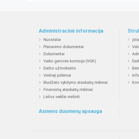
Administracinė informacija
Stru
Nuostatai
Įst
Planavimo dokumentai
Val
Dokumentai
Adm
Vaiko gerovės komisija (VGK)
Dar
Darbo užmokestis
Ben
Viešieji pirkimai
Inf
Biudžeto vykdymo ataskaitų rinkiniai
Kon
Finansinių ataskaitų rinkiniai
Lėšos veiklai viešinti
Asmens duomenų apsauga