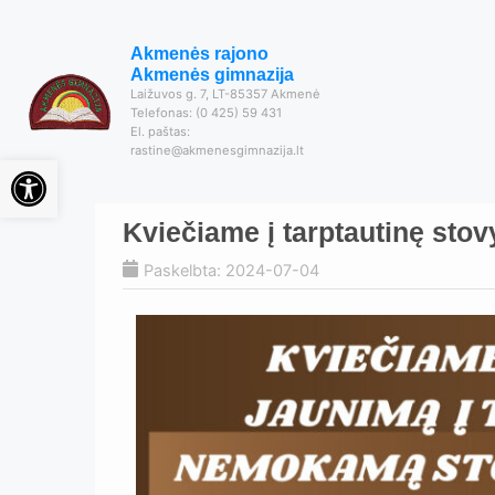
Akmenės rajono
Akmenės gimnazija
Laižuvos g. 7, LT-85357 Akmenė
Telefonas: (0 425) 59 431
El. paštas:
rastine@akmenesgimnazija.lt
Open toolbar
Kviečiame į tarptautinę stovy
Paskelbta: 2024-07-04