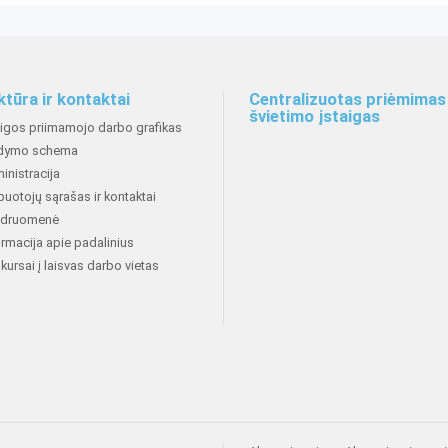
ktūra ir kontaktai
Centralizuotas priėmimas 
švietimo įstaigas
aigos priimamojo darbo grafikas
dymo schema
inistracija
buotojų sąrašas ir kontaktai
druomenė
ormacija apie padalinius
kursai į laisvas darbo vietas