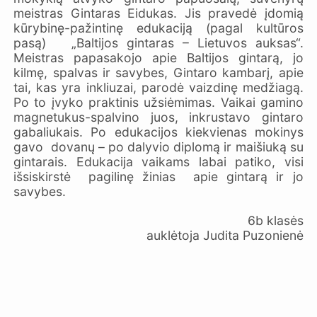
meistras Gintaras Eidukas. Jis pravedė įdomią
kūrybinę-pažintinę edukaciją (pagal kultūros
pasą) „Baltijos gintaras – Lietuvos auksas“.
Meistras papasakojo apie Baltijos gintarą, jo
kilmę, spalvas ir savybes, Gintaro kambarį, apie
tai, kas yra inkliuzai, parodė vaizdinę medžiagą.
Po to įvyko praktinis užsiėmimas. Vaikai gamino
magnetukus-spalvino juos, inkrustavo gintaro
gabaliukais. Po edukacijos kiekvienas mokinys
gavo dovanų – po dalyvio diplomą ir maišiuką su
gintarais. Edukacija vaikams labai patiko, visi
išsiskirstė pagilinę žinias apie gintarą ir jo
savybes.
6b klasės
auklėtoja Judita Puzonienė