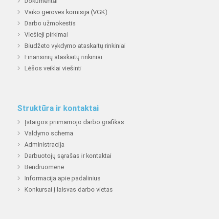
Dokumentai
Vaiko gerovės komisija (VGK)
Darbo užmokestis
Viešieji pirkimai
Biudžeto vykdymo ataskaitų rinkiniai
Finansinių ataskaitų rinkiniai
Lėšos veiklai viešinti
Struktūra ir kontaktai
Įstaigos priimamojo darbo grafikas
Valdymo schema
Administracija
Darbuotojų sąrašas ir kontaktai
Bendruomenė
Informacija apie padalinius
Konkursai į laisvas darbo vietas