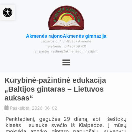
Open toolbar
Akmenės rajono
Akmenės gimnazija
Laižuvos g. 7, LT-85357 Akmenė
Telefonas: (0 425) 59 431
El. paštas: rastine@akmenesgimnazija.lt
Kūrybinė-pažintinė edukacija
„Baltijos gintaras – Lietuvos
auksas“
Paskelbta: 2026-06-02
Penktadienį, gegužės 29 dieną, abi šeštokų
klasės sulaukė svečio iš Klaipėdos. Į mūsų
mokyklą atvyko gintaro papuošalų, suvenyrų