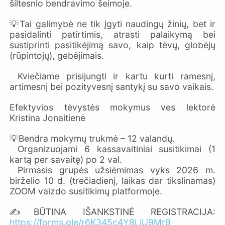
šiltesnio bendravimo šeimoje.
💡Tai galimybė ne tik įgyti naudingų žinių, bet ir
pasidalinti patirtimis, atrasti palaikymą bei
sustiprinti pasitikėjimą savo, kaip tėvų, globėjų
(rūpintojų), gebėjimais.
Kviečiame prisijungti ir kartu kurti ramesnį,
artimesnį bei pozityvesnį santykį su savo vaikais.
Efektyvios tėvystės mokymus ves lektorė
Kristina Jonaitienė
💡Bendra mokymų trukmė – 12 valandų.
Organizuojami 6 kassavaitiniai susitikimai (1
kartą per savaitę) po 2 val.
Pirmasis grupės užsiėmimas vyks 2026 m.
birželio 10 d. (trečiadienį, laikas dar tikslinamas)
ZOOM vaizdo susitikimų platformoje.
✍BŪTINA IŠANKSTINĖ REGISTRACIJA:
https://forms.gle/r6K345c4Y8LjU9Mr9