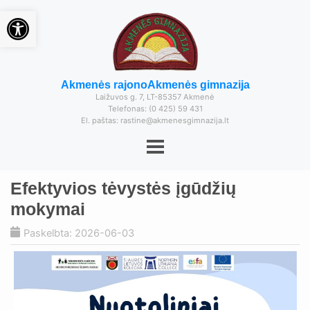
Open toolbar
Akmenės rajono
Akmenės gimnazija
Laižuvos g. 7, LT-85357 Akmenė
Telefonas: (0 425) 59 431
El. paštas: rastine@akmenesgimnazija.lt
Efektyvios tėvystės įgūdžių
mokymai
Paskelbta: 2026-06-03