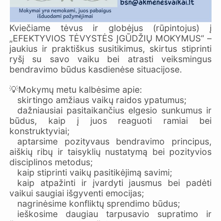
Kviečiame tėvus ir globėjus (rūpintojus) į
„EFEKTYVIOS TĖVYSTĖS ĮGŪDŽIŲ MOKYMUS“ –
jaukius ir praktiškus susitikimus, skirtus stiprinti
ryšį su savo vaiku bei atrasti veiksmingus
bendravimo būdus kasdienėse situacijose.
💡Mokymų metu kalbėsime apie:
skirtingo amžiaus vaikų raidos ypatumus;
dažniausiai pasitaikančius elgesio sunkumus ir
būdus, kaip į juos reaguoti ramiai bei
konstruktyviai;
aptarsime pozityvaus bendravimo principus,
aiškių ribų ir taisyklių nustatymą bei pozityvios
disciplinos metodus;
kaip stiprinti vaikų pasitikėjimą savimi;
kaip atpažinti ir įvardyti jausmus bei padėti
vaikui saugiai išgyventi emocijas;
nagrinėsime konfliktų sprendimo būdus;
ieškosime daugiau tarpusavio supratimo ir