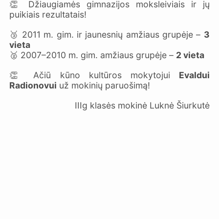
👏 Džiaugiamės gimnazijos moksleiviais ir jų
puikiais rezultatais!
🥉 2011 m. gim. ir jaunesnių amžiaus grupėje –
3
vieta
🥈 2007–2010 m. gim. amžiaus grupėje –
2 vieta
👏 Ačiū kūno kultūros mokytojui
Evaldui
Radionovui
už mokinių paruošimą!
IIIg klasės mokinė Luknė Šiurkutė