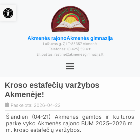
Open toolbar
Akmenės rajono
Akmenės gimnazija
Laižuvos g. 7, LT-85357 Akmenė
Telefonas: (0 425) 59 431
El. paštas: rastine@akmenesgimnazija.lt
Kroso estafečių varžybos
Akmenėje!
Paskelbta: 2026-04-22
Šiandien (04-21) Akmenės gamtos ir kultūros
parke vyko Akmenės rajono BUM 2025–2026 m.
m. kroso estafečių varžybos.