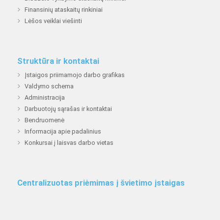
Finansinių ataskaitų rinkiniai
Lėšos veiklai viešinti
Struktūra ir kontaktai
Įstaigos priimamojo darbo grafikas
Valdymo schema
Administracija
Darbuotojų sąrašas ir kontaktai
Bendruomenė
Informacija apie padalinius
Konkursai į laisvas darbo vietas
Centralizuotas priėmimas į švietimo įstaigas