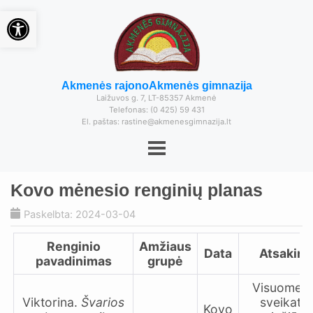
Open toolbar
Akmenės rajono
Akmenės gimnazija
Laižuvos g. 7, LT-85357 Akmenė
Telefonas: (0 425) 59 431
El. paštas: rastine@akmenesgimnazija.lt
Kovo mėnesio renginių planas
Paskelbta: 2024-03-04
Renginio
Amžiaus
Data
Atsaking
pavadinimas
grupė
Visuomen
Viktorina.
Švarios
sveikato
Kovo