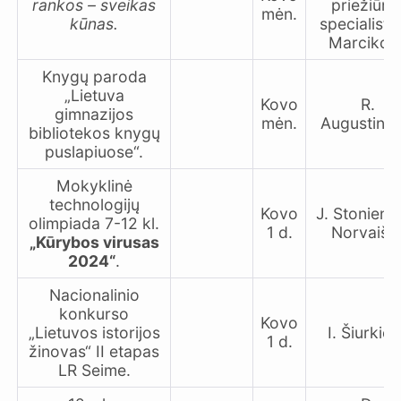
rankos – sveikas
priežiūro
mėn.
kūnas.
specialistė
Marcikon
Knygų paroda
„Lietuva
Kovo
R.
gimnazijos
mėn.
Augustinie
bibliotekos knygų
puslapiuose“.
Mokyklinė
technologijų
Kovo
J. Stonienė,
olimpiada 7-12 kl.
1 d.
Norvaiša
„Kūrybos virusas
2024“
.
Nacionalinio
konkurso
Kovo
„Lietuvos istorijos
I. Šiurkie
1 d.
žinovas“ II etapas
LR Seime.