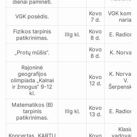
dienai paminėti.
Kovo
VGK komisi
VGK posėdis.
7 d.
nariai
Fizikos tarpinis
Kovo
IIIg kl.
E. Radiono
patikrinimas.
8 d.
Kovo
„Protų mūšis“.
K. Norvaiš
8 d.
Rajoninė
geografijos
K. Norvaiš
Kovo
olimpiada „Kalnai
V.
12 d.
ir žmogus“ 9-12
Šerpenski
kl.
Matematikos (B)
Kovo
tarpinis
IIIg kl.
E. Radiono
13 d.
patikrinimas.
Klasių
Koncertas „KARTU
Kovo
vadovai, 