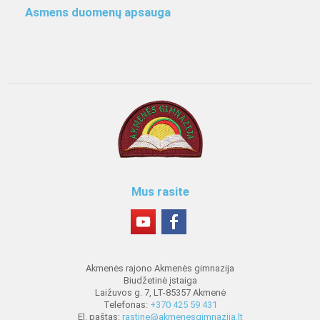
Asmens duomenų apsauga
Mus rasite
Akmenės rajono Akmenės gimnazija
Biudžetinė įstaiga
Laižuvos g. 7, LT-85357 Akmenė
Telefonas:
+370 425 59 431
El. paštas:
rastine@akmenesgimnazija.lt