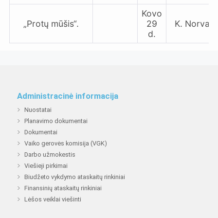
Kovo
„Protų mūšis“.
29
K. Norvaiš
d.
Administracinė informacija
Nuostatai
Planavimo dokumentai
Dokumentai
Vaiko gerovės komisija (VGK)
Darbo užmokestis
Viešieji pirkimai
Biudžeto vykdymo ataskaitų rinkiniai
Finansinių ataskaitų rinkiniai
Lėšos veiklai viešinti