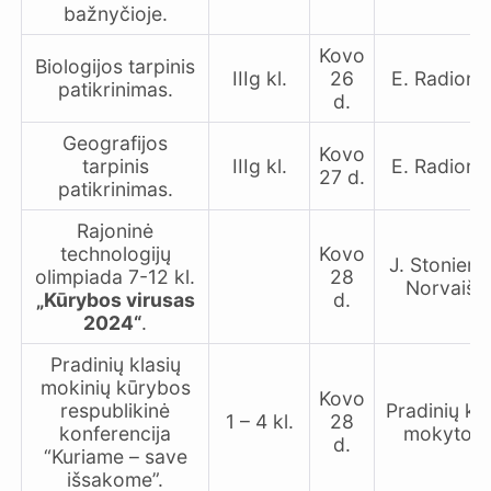
bažnyčioje.
Kovo
Biologijos tarpinis
IIIg kl.
26
E. Radiono
patikrinimas.
d.
Geografijos
Kovo
tarpinis
IIIg kl.
E. Radiono
27 d.
patikrinimas.
Rajoninė
technologijų
Kovo
J. Stonienė
olimpiada 7-12 kl.
28
Norvaiša
„Kūrybos virusas
d.
2024“
.
Pradinių klasių
mokinių kūrybos
Kovo
respublikinė
Pradinių kla
1 – 4 kl.
28
konferencija
mokytojo
d.
“Kuriame – save
išsakome”.