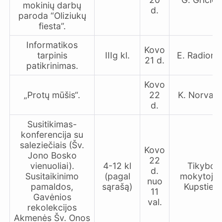
mokinių darbų
d.
paroda “Oliziukų
fiesta”.
Informatikos
Kovo
tarpinis
IIIg kl.
E. Radiono
21 d.
patikrinimas.
Kovo
„Protų mūšis“.
22
K. Norvaiš
d.
Susitikimas-
konferencija su
saleziečiais (Šv.
Kovo
Jono Bosko
22
vienuoliai).
4-12 kl
Tikybos
d.
Susitaikinimo
(pagal
mokytoja 
nuo
pamaldos,
sąrašą)
Kupstien
11
Gavėnios
val.
rekolekcijos
Akmenės Šv. Onos