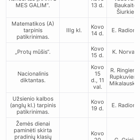
MES GALIM“.
13 d.
Baukaitė, 
Šiurkien
Matematikos (A)
Kovo
tarpinis
IIIg kl.
E. Radiono
14 d.
patikrinimas.
Kovo
„Protų mūšis“.
K. Norvaiš
15 d.
Kovo
R. Ringienė,
Nacionalinis
15
Rupkuvienė,
diktantas.
d., 11
Mikalauskie
val.
Užsienio kalbos
Kovo
(anglų kl.) tarpinis
E. Radiono
19 d.
patikrinimas.
Žemės dienai
paminėti skirta
Kovo
pradinių klasių
20
G. Gricie