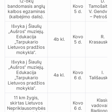
12-okų
D.
bandomasis anglų
Kovo
Tamošaitie
kalbos egzaminas
5 d.
V. Gendvila
(kalbėjimo dalis).
– Petrošie
Išvyka į Šiaulių
„Aušros“ muziejų.
Edukacija
Kovo
R.
4b kl.
„Tarpukario
5 d.
Krasauskie
Lietuvos pradžios
mokykla“.
Išvyka į Šiaulių
„Aušros“ muziejų.
Edukacija
Kovo
I.
4a kl.
„Tarpukario
6 d.
Tališauski
Lietuvos pradžios
mokykla“.
11 km žygis,
Klasių
skirtas Lietuvos
Kovo
vadovai, 
Nepriklausomybės
6 d.
Radionov