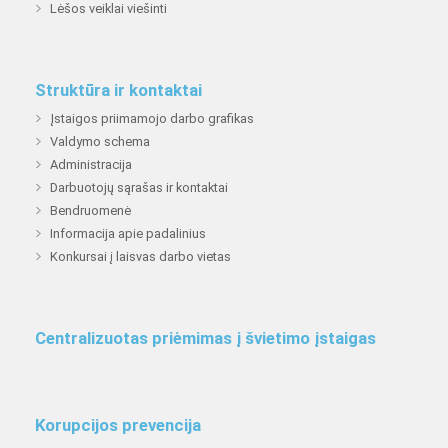
Lėšos veiklai viešinti
Struktūra ir kontaktai
Įstaigos priimamojo darbo grafikas
Valdymo schema
Administracija
Darbuotojų sąrašas ir kontaktai
Bendruomenė
Informacija apie padalinius
Konkursai į laisvas darbo vietas
Centralizuotas priėmimas į švietimo įstaigas
Korupcijos prevencija