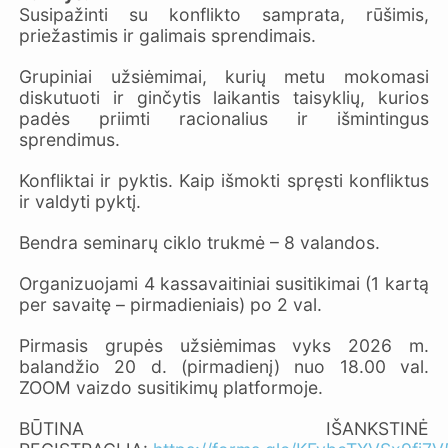
Susipažinti su konflikto samprata, rūšimis,
priežastimis ir galimais sprendimais.
Grupiniai užsiėmimai, kurių metu mokomasi
diskutuoti ir ginčytis laikantis taisyklių, kurios
padės priimti racionalius ir išmintingus
sprendimus.
Konfliktai ir pyktis. Kaip išmokti spręsti konfliktus
ir valdyti pyktį.
Bendra seminarų ciklo trukmė – 8 valandos.
Organizuojami 4 kassavaitiniai susitikimai (1 kartą
per savaitę – pirmadieniais) po 2 val.
Pirmasis grupės užsiėmimas vyks 2026 m.
balandžio 20 d. (pirmadienį) nuo 18.00 val.
ZOOM vaizdo susitikimų platformoje.
BŪTINA IŠANKSTINĖ