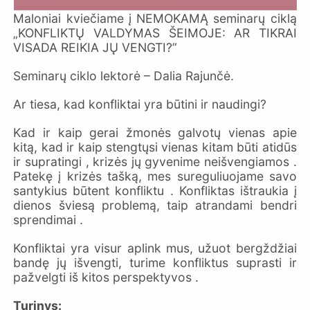
Maloniai kviečiame į NEMOKAMĄ seminarų ciklą
„KONFLIKTŲ VALDYMAS ŠEIMOJE: AR TIKRAI
VISADA REIKIA JŲ VENGTI?”
Seminarų ciklo lektorė – Dalia Rajunčė.
Ar tiesa, kad konfliktai yra būtini ir naudingi?
Kad ir kaip gerai žmonės galvotų vienas apie
kitą, kad ir kaip stengtųsi vienas kitam būti atidūs
ir supratingi , krizės jų gyvenime neišvengiamos .
Patekę į krizės tašką, mes sureguliuojame savo
santykius būtent konfliktu . Konfliktas ištraukia į
dienos šviesą problemą, taip atrandami bendri
sprendimai .
Konfliktai yra visur aplink mus, užuot bergždžiai
bandę jų išvengti, turime konfliktus suprasti ir
pažvelgti iš kitos perspektyvos .
Turinys: