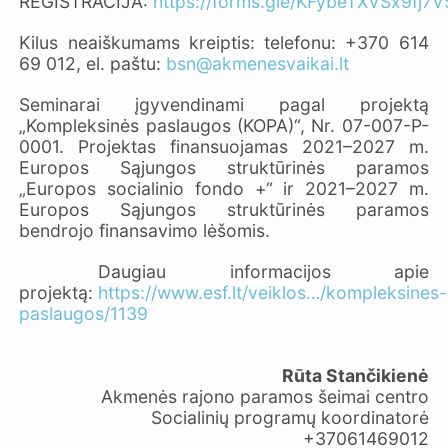
REGISTRACIJA:
https://forms.gle/KFybeTXVSx9fj7
Kilus neaiškumams kreiptis: telefonu: +370 614
69 012, el. paštu:
bsn@akmenesvaikai.lt
Seminarai įgyvendinami pagal projektą
„Kompleksinės paslaugos (KOPA)“, Nr. 07-007-P-
0001. Projektas finansuojamas 2021–2027 m.
Europos Sąjungos struktūrinės paramos
„Europos socialinio fondo +“ ir 2021–2027 m.
Europos Sąjungos struktūrinės paramos
bendrojo finansavimo lėšomis.
Daugiau informacijos apie
projektą:
https://www.esf.lt/veiklos…/kompleksines-
paslaugos/1139
Rūta Stančikienė
Akmenės rajono paramos šeimai centro
Socialinių programų koordinatorė
+37061469012