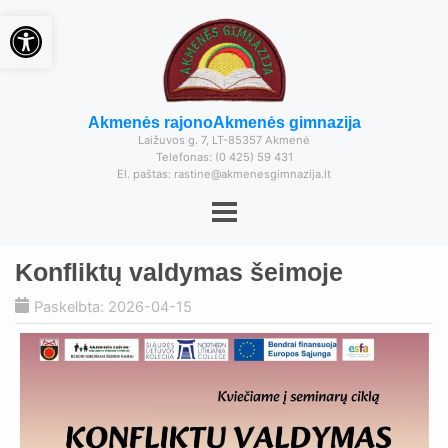
Open toolbar
Akmenės rajono
Akmenės gimnazija
Laižuvos g. 7, LT-85357 Akmenė
Telefonas: (0 425) 59 431
El. paštas: rastine@akmenesgimnazija.lt
Konfliktų valdymas šeimoje
Paskelbta: 2026-04-15