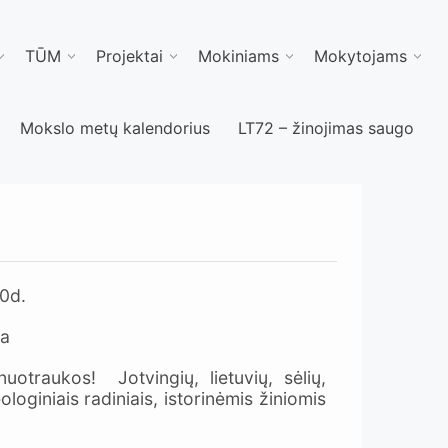
TŪM
Projektai
Mokiniams
Mokytojams
Mokslo metų kalendorius
LT72 – žinojimas saugo
30d.
ja
otraukos! Jotvingių, lietuvių, sėlių,
ologiniais radiniais, istorinėmis žiniomis