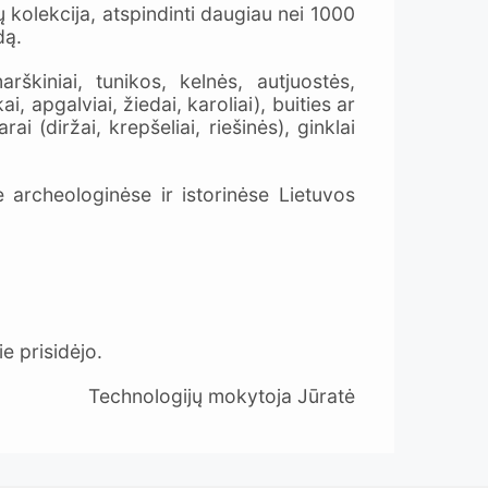
ų kolekcija, atspindinti daugiau nei 1000
dą.
škiniai, tunikos, kelnės, autjuostės,
 apgalviai, žiedai, karoliai), buities ar
ai (diržai, krepšeliai, riešinės), ginklai
 archeologinėse ir istorinėse Lietuvos
e prisidėjo.
Technologijų mokytoja Jūratė