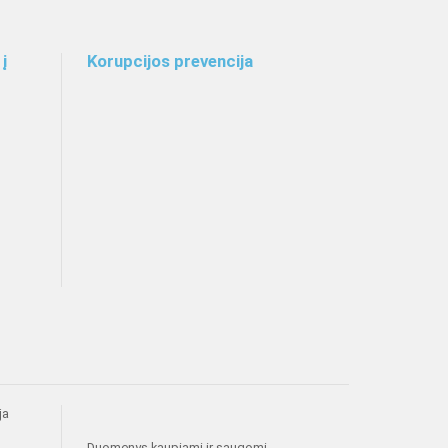
į
Korupcijos prevencija
ja
Duomenys kaupiami ir saugomi