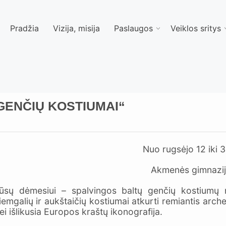
Pradžia
Vizija, misija
Paslaugos
Veiklos sritys
Ų GENČIŲ KOSTIUMAI“
Nuo rugsėjo 12 iki 
Akmenės gimnazi
ūsų dėmesiui – spalvingos baltų genčių kostiumų nu
iemgalių ir aukštaičių kostiumai atkurti remiantis arche
ei išlikusia Europos kraštų ikonografija.