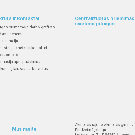
ktūra ir kontaktai
Centralizuotas priėmimas 
švietimo įstaigas
aigos priimamojo darbo grafikas
dymo schema
inistracija
buotojų sąrašas ir kontaktai
druomenė
ormacija apie padalinius
kursai į laisvas darbo vietas
Akmenės rajono Akmenės gimnazi
Mus rasite
Biudžetinė įstaiga
Laižuvos g. 7, LT-85357 Akmenė