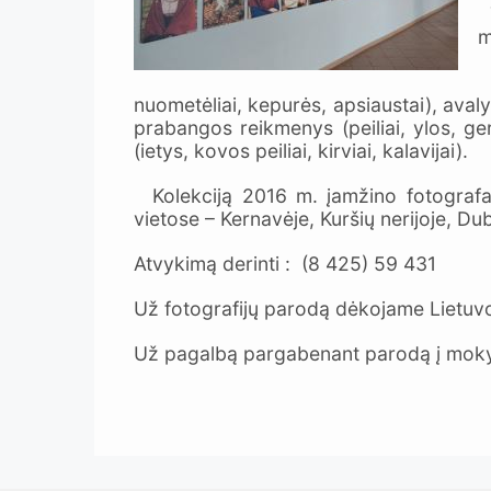
T
m
K
nuometėliai, kepurės, apsiaustai), avaly
prabangos reikmenys (peiliai, ylos, geria
(ietys, kovos peiliai, kirviai, kalavijai).
Kolekciją 2016 m. įamžino fotografas 
vietose – Kernavėje, Kuršių nerijoje, Du
Atvykimą derinti : (8 425) 59 431
Už fotografijų parodą dėkojame Lietuvo
Už pagalbą pargabenant parodą į mokyklą