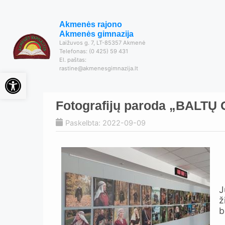
Akmenės rajono
Akmenės gimnazija
Laižuvos g. 7, LT-85357 Akmenė
Telefonas: (0 425) 59 431
El. paštas:
rastine@akmenesgimnazija.lt
Open toolbar
Fotografijų paroda „BALT
Paskelbta: 2022-09-09
J
ž
b