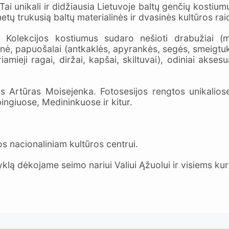
ai unikali ir didžiausia Lietuvoje baltų genčių kostium
etų trukusią baltų materialinės ir dvasinės kultūros rai
olekcijos kostiumus sudaro nešioti drabužiai (mar
nė, papuošalai (antkaklės, apyrankės, segės, smeigtukai,
mieji ragai, diržai, kapšai, skiltuvai), odiniai aksesuar
Artūras Moisejenka. Fotosesijos rengtos unikaliose
bingiuose, Medininkuose ir kitur.
s nacionaliniam kultūros centrui.
 dėkojame seimo nariui Valiui Ąžuolui ir visiems kuri