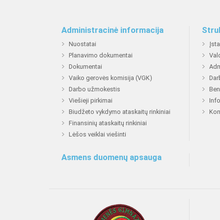
Administracinė informacija
Stru
Nuostatai
Įst
Planavimo dokumentai
Val
Dokumentai
Adm
Vaiko gerovės komisija (VGK)
Dar
Darbo užmokestis
Ben
Viešieji pirkimai
Inf
Biudžeto vykdymo ataskaitų rinkiniai
Kon
Finansinių ataskaitų rinkiniai
Lėšos veiklai viešinti
Asmens duomenų apsauga