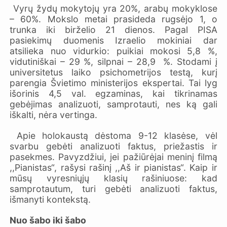
Vyrų žydų mokytojų yra 20%, arabų mokyklose
– 60%. Mokslo metai prasideda rugsėjo 1, o
trunka iki birželio 21 dienos. Pagal PISA
pasiekimų duomenis Izraelio mokiniai dar
atsilieka nuo vidurkio: puikiai mokosi 5,8 %,
vidutiniškai – 29 %, silpnai – 28,9 %. Stodami į
universitetus laiko psichometrijos testą, kurį
parengia Švietimo ministerijos ekspertai. Tai lyg
išorinis 4,5 val. egzaminas, kai tikrinamas
gebėjimas analizuoti, samprotauti, nes ką gali
iškalti, nėra vertinga.
Apie holokaustą dėstoma 9-12 klasėse, vėl
svarbu gebėti analizuoti faktus, priežastis ir
pasekmes. Pavyzdžiui, jei pažiūrėjai meninį filmą
,,Pianistas“, rašysi rašinį ,,Aš ir pianistas“. Kaip ir
mūsų vyresniųjų klasių rašiniuose: kad
samprotautum, turi gebėti analizuoti faktus,
išmanyti kontekstą.
Nuo šabo iki šabo