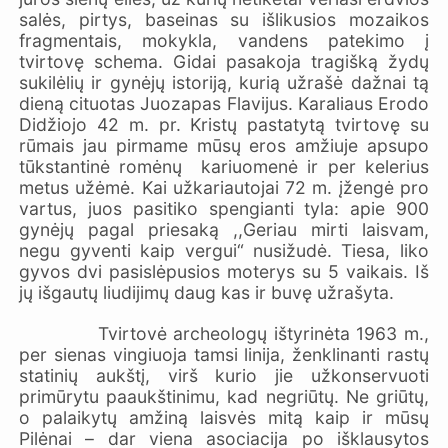
salės, pirtys, baseinas su išlikusios mozaikos
fragmentais, mokykla, vandens patekimo į
tvirtovę schema. Gidai pasakoja tragišką žydų
sukilėlių ir gynėjų istoriją, kurią užrašė dažnai tą
dieną cituotas Juozapas Flavijus. Karaliaus Erodo
Didžiojo 42 m. pr. Kristų pastatytą tvirtovę su
rūmais jau pirmame mūsų eros amžiuje apsupo
tūkstantinė romėnų kariuomenė ir per kelerius
metus užėmė. Kai užkariautojai 72 m. įžengė pro
vartus, juos pasitiko spengianti tyla: apie 900
gynėjų pagal priesaką ,,Geriau mirti laisvam,
negu gyventi kaip vergui“ nusižudė. Tiesa, liko
gyvos dvi pasislėpusios moterys su 5 vaikais. Iš
jų išgautų liudijimų daug kas ir buvę užrašyta.
Tvirtovė archeologų ištyrinėta 1963 m.,
per sienas vingiuoja tamsi linija, ženklinanti rastų
statinių aukštį, virš kurio jie užkonservuoti
primūrytu paaukštinimu, kad negriūtų. Ne griūtų,
o palaikytų amžiną laisvės mitą kaip ir mūsų
Pilėnai – dar viena asociacija po išklausytos