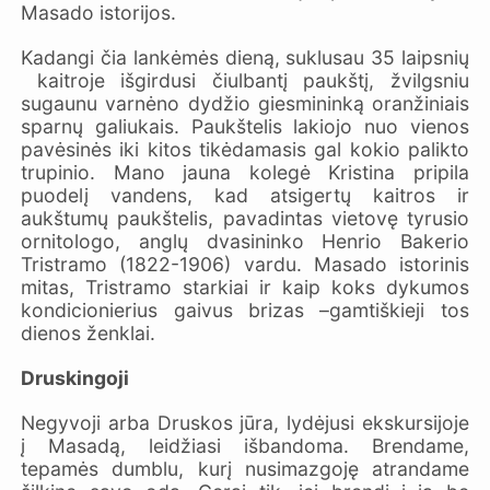
Masado istorijos.
Kadangi čia lankėmės dieną, suklusau 35 laipsnių
kaitroje išgirdusi čiulbantį paukštį, žvilgsniu
sugaunu varnėno dydžio giesmininką oranžiniais
sparnų galiukais. Paukštelis lakiojo nuo vienos
pavėsinės iki kitos tikėdamasis gal kokio palikto
trupinio. Mano jauna kolegė Kristina pripila
puodelį vandens, kad atsigertų kaitros ir
aukštumų paukštelis, pavadintas vietovę tyrusio
ornitologo, anglų dvasininko Henrio Bakerio
Tristramo (1822-1906) vardu. Masado istorinis
mitas, Tristramo starkiai ir kaip koks dykumos
kondicionierius gaivus brizas –gamtiškieji tos
dienos ženklai.
Druskingoji
Negyvoji arba Druskos jūra, lydėjusi ekskursijoje
į Masadą, leidžiasi išbandoma. Brendame,
tepamės dumblu, kurį nusimazgoję atrandame