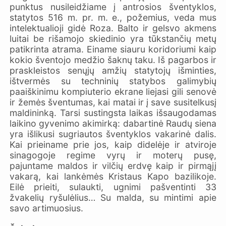
punktus nusileidžiame į antrosios šventyklos,
statytos 516 m. pr. m. e., požemius, veda mus
intelektualioji gidė Roza. Balto ir gelsvo akmens
luitai be rišamojo skiedinio yra tūkstančių metų
patikrinta atrama. Einame siauru koridoriumi kaip
kokio šventojo medžio šaknų taku. Iš pagarbos ir
praskleistos senųjų amžių statytojų išminties,
ištvermės su techninių statybos galimybių
paaiškinimu kompiuterio ekrane liejasi gili senovė
ir žemės šventumas, kai matai ir į save susitelkusį
maldininką. Tarsi sustingsta laikas išsaugodamas
laikino gyvenimo akimirką: dabartinė Raudų siena
yra išlikusi sugriautos šventyklos vakarinė dalis.
Kai prieiname prie jos, kaip didelėje ir atviroje
sinagogoje regime vyrų ir moterų pusę,
pajuntame maldos ir vilčių erdvę kaip ir pirmąjį
vakarą, kai lankėmės Kristaus Kapo bazilikoje.
Eilė prieiti, sulaukti, ugnimi pašventinti 33
žvakelių ryšulėlius… Su malda, su mintimi apie
savo artimuosius.