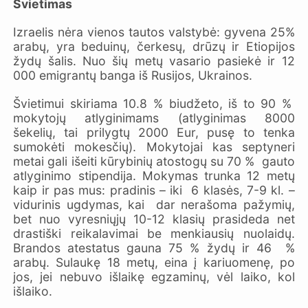
Švietimas
Izraelis nėra vienos tautos valstybė: gyvena 25%
arabų, yra beduinų, čerkesų, drūzų ir Etiopijos
žydų šalis. Nuo šių metų vasario pasiekė ir 12
000 emigrantų banga iš Rusijos, Ukrainos.
Švietimui skiriama 10.8 % biudžeto, iš to 90 %
mokytojų atlyginimams (atlyginimas 8000
šekelių, tai prilygtų 2000 Eur, pusę to tenka
sumokėti mokesčių). Mokytojai kas septyneri
metai gali išeiti kūrybinių atostogų su 70 % gauto
atlyginimo stipendija. Mokymas trunka 12 metų
kaip ir pas mus: pradinis – iki 6 klasės, 7-9 kl. –
vidurinis ugdymas, kai dar nerašoma pažymių,
bet nuo vyresniųjų 10-12 klasių prasideda net
drastiški reikalavimai be menkiausių nuolaidų.
Brandos atestatus gauna 75 % žydų ir 46 %
arabų. Sulaukę 18 metų, eina į kariuomenę, po
jos, jei nebuvo išlaikę egzaminų, vėl laiko, kol
išlaiko.