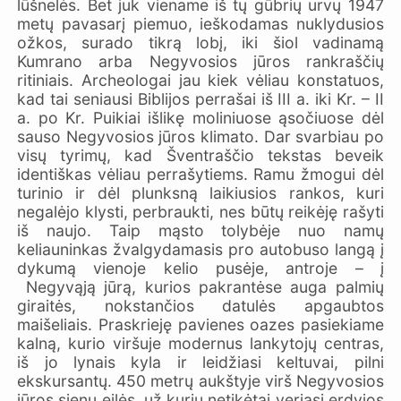
lūšnelės. Bet juk viename iš tų gūbrių urvų 1947
metų pavasarį piemuo, ieškodamas nuklydusios
ožkos, surado tikrą lobį, iki šiol vadinamą
Kumrano arba Negyvosios jūros rankraščių
ritiniais. Archeologai jau kiek vėliau konstatuos,
kad tai seniausi Biblijos perrašai iš III a. iki Kr. – II
a. po Kr. Puikiai išlikę moliniuose ąsočiuose dėl
sauso Negyvosios jūros klimato. Dar svarbiau po
visų tyrimų, kad Šventraščio tekstas beveik
identiškas vėliau perrašytiems. Ramu žmogui dėl
turinio ir dėl plunksną laikiusios rankos, kuri
negalėjo klysti, perbraukti, nes būtų reikėję rašyti
iš naujo. Taip mąsto tolybėje nuo namų
keliauninkas žvalgydamasis pro autobuso langą į
dykumą vienoje kelio pusėje, antroje – į
Negyvąją jūrą, kurios pakrantėse auga palmių
giraitės, nokstančios datulės apgaubtos
maišeliais. Praskrieję pavienes oazes pasiekiame
kalną, kurio viršuje modernus lankytojų centras,
iš jo lynais kyla ir leidžiasi keltuvai, pilni
ekskursantų. 450 metrų aukštyje virš Negyvosios
jūros sienų eilės, už kurių netikėtai veriasi erdvios