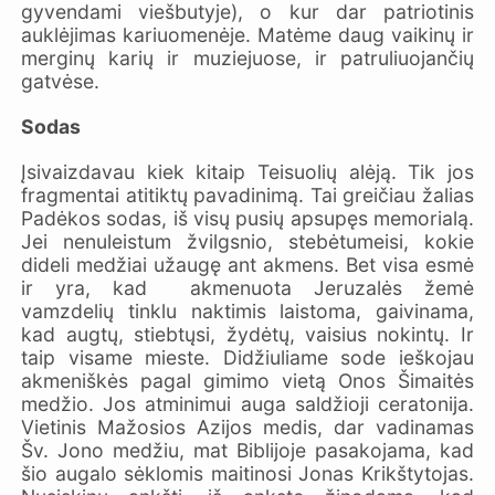
gyvendami viešbutyje), o kur dar patriotinis
auklėjimas kariuomenėje. Matėme daug vaikinų ir
merginų karių ir muziejuose, ir patruliuojančių
gatvėse.
Sodas
Įsivaizdavau kiek kitaip Teisuolių alėją. Tik jos
fragmentai atitiktų pavadinimą. Tai greičiau žalias
Padėkos sodas, iš visų pusių apsupęs memorialą.
Jei nenuleistum žvilgsnio, stebėtumeisi, kokie
dideli medžiai užaugę ant akmens. Bet visa esmė
ir yra, kad akmenuota Jeruzalės žemė
vamzdelių tinklu naktimis laistoma, gaivinama,
kad augtų, stiebtųsi, žydėtų, vaisius nokintų. Ir
taip visame mieste. Didžiuliame sode ieškojau
akmeniškės pagal gimimo vietą Onos Šimaitės
medžio. Jos atminimui auga saldžioji ceratonija.
Vietinis Mažosios Azijos medis, dar vadinamas
Šv. Jono medžiu, mat Biblijoje pasakojama, kad
šio augalo sėklomis maitinosi Jonas Krikštytojas.