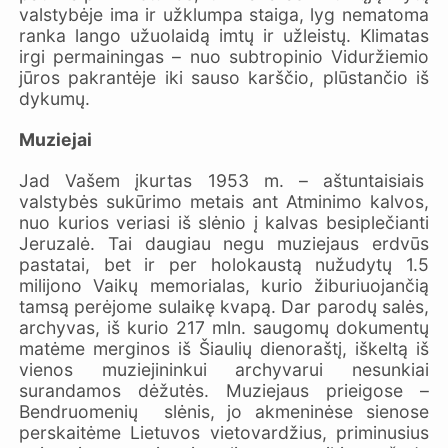
valstybėje ima ir užklumpa staiga, lyg nematoma
ranka lango užuolaidą imtų ir užleistų. Klimatas
irgi permainingas – nuo subtropinio Viduržiemio
jūros pakrantėje iki sauso karščio, plūstančio iš
dykumų.
Muziejai
Jad Vašem įkurtas 1953 m. – aštuntaisiais
valstybės sukūrimo metais ant Atminimo kalvos,
nuo kurios veriasi iš slėnio į kalvas besiplečianti
Jeruzalė. Tai daugiau negu muziejaus erdvūs
pastatai, bet ir per holokaustą nužudytų 1.5
milijono Vaikų memorialas, kurio žiburiuojančią
tamsą perėjome sulaikę kvapą. Dar parodų salės,
archyvas, iš kurio 217 mln. saugomų dokumentų
matėme merginos iš Šiaulių dienoraštį, iškeltą iš
vienos muziejininkui archyvarui nesunkiai
surandamos dėžutės. Muziejaus prieigose –
Bendruomenių slėnis, jo akmeninėse sienose
perskaitėme Lietuvos vietovardžius, priminusius