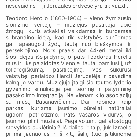
nesuvaidinsi – ji Jeruzalės erdvėse yra akivaizdi.
Teodoro Herclio (1860-1904) – vieno žymiausio
sionizmo veikėjų – muziejus pasakoja apie
žmogų, kuris atkakliai veikdamas ir burdamas
subrandino idėją, kad tik valstybės sukūrimas
gali apsaugoti žydų tautą nuo blaškymosi ir
persekiojimo. Nors praeis dar 44-eri metai iki
šios idėjos išsipildymo, o pats Teodoras Herclis
mirs ir liks palaidotas Vienoje, tauta, pamilusi jį už
toliaregiškumą, pasitikėjimą, vos sukūrusi
valstybę, perlaidos Herclį Jeruzalėje ir pavadins
kalną jo vardu. Muziejuje įtaigi šio tautos lyderio
gyvenimo simuliacija per teorinę ir patyriminę
pasakojimo integraciją. Ne vienam kilo asociacijų
su mūsų Basanavičiumi… Dar kapinės kaip
parkas, kuriame jaunimo būreliai natūraliai
ugdomi patriotizmo. Pats vasaros vidurys, o
jaunimo pilni muziejai. Pagalvotum, gal atostogų
stovyklos auklėtiniai? Iš dalies ir taip, juk Izraelis
priima jaunuolius ir iš kitų šalių (tuo įsitikinome