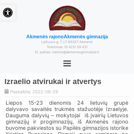
Open toolbar
Akmenės rajono
Akmenės gimnazija
Laižuvos g. 7, LT-85357 Akmenė
Telefonas: (0 425) 59 431
El. paštas: rastine@akmenesgimnazija.lt
Izraelio atvirukai ir atvertys
Paskelbta: 2022-08-29
Liepos 15-23 dienomis 24 lietuvių grupė
dalyvavo savaitės trukmės stažuotėje Izraelyje.
Dauguma dalyvių – mokytojai iš įvairių Lietuvos
gimnazijų ir progimnazijų, iš Akmenės rajono
buvome pakviestos su Papilės gimnazijos istorike