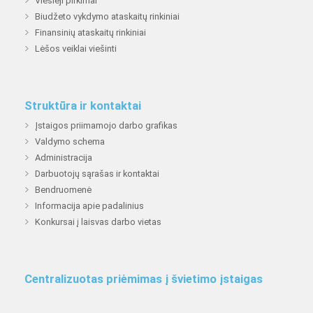
Viešieji pirkimai
Biudžeto vykdymo ataskaitų rinkiniai
Finansinių ataskaitų rinkiniai
Lėšos veiklai viešinti
Struktūra ir kontaktai
Įstaigos priimamojo darbo grafikas
Valdymo schema
Administracija
Darbuotojų sąrašas ir kontaktai
Bendruomenė
Informacija apie padalinius
Konkursai į laisvas darbo vietas
Centralizuotas priėmimas į švietimo įstaigas