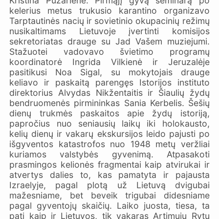
Kristina Puzariene. Pirmąjį gyvą seminarą po
kelerius metus trukusio karantino organizavo
Tarptautinės nacių ir sovietinio okupacinių režimų
nusikaltimams Lietuvoje įvertinti komisijos
sekretoriatas drauge su Jad Vašem muziejumi.
Stažuotei vadovavo švietimo programų
koordinatorė Ingrida Vilkienė ir Jeruzalėje
pasitikusi Noa Sigal, su mokytojais drauge
keliavo ir paskaitą parengęs Istorijos instituto
direktorius Alvydas Nikžentaitis ir Šiaulių žydų
bendruomenės pirmininkas Sania Kerbelis. Šešių
dienų trukmės paskaitos apie žydų istoriją,
papročius nuo seniausių laikų iki holokausto,
kelių dienų ir vakarų ekskursijos leido pajusti po
išgyventos katastrofos nuo 1948 metų veržliai
kuriamos valstybės gyvenimą. Atpasakoti
prasmingos kelionės fragmentai kaip atvirukai ir
atvertys dalies to, kas pamatyta ir pajausta
Izraelyje, pagal plotą už Lietuvą dvigubai
mažesniame, bet beveik trigubai didesniame
pagal gyventojų skaičių. Laiko juosta, tiesa, ta
pati kaip ir Lietuvos, tik vakaras Artimųjų Rytų