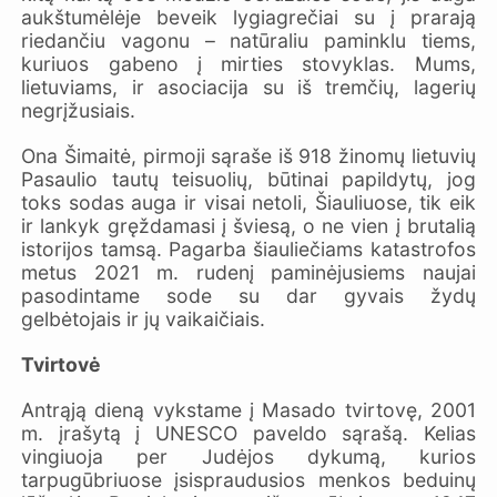
aukštumėlėje beveik lygiagrečiai su į prarają
riedančiu vagonu – natūraliu paminklu tiems,
kuriuos gabeno į mirties stovyklas. Mums,
lietuviams, ir asociacija su iš tremčių, lagerių
negrįžusiais.
Ona Šimaitė, pirmoji sąraše iš 918 žinomų lietuvių
Pasaulio tautų teisuolių, būtinai papildytų, jog
toks sodas auga ir visai netoli, Šiauliuose, tik eik
ir lankyk gręždamasi į šviesą, o ne vien į brutalią
istorijos tamsą. Pagarba šiauliečiams katastrofos
metus 2021 m. rudenį paminėjusiems naujai
pasodintame sode su dar gyvais žydų
gelbėtojais ir jų vaikaičiais.
Tvirtovė
Antrąją dieną vykstame į Masado tvirtovę, 2001
m. įrašytą į UNESCO paveldo sąrašą. Kelias
vingiuoja per Judėjos dykumą, kurios
tarpugūbriuose įsispraudusios menkos beduinų