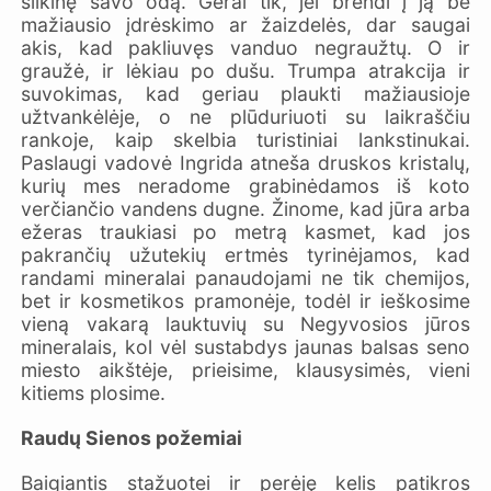
šilkinę savo odą. Gerai tik, jei brendi į ją be
mažiausio įdrėskimo ar žaizdelės, dar saugai
akis, kad pakliuvęs vanduo negraužtų. O ir
graužė, ir lėkiau po dušu. Trumpa atrakcija ir
suvokimas, kad geriau plaukti mažiausioje
užtvankėlėje, o ne plūduriuoti su laikraščiu
rankoje, kaip skelbia turistiniai lankstinukai.
Paslaugi vadovė Ingrida atneša druskos kristalų,
kurių mes neradome grabinėdamos iš koto
verčiančio vandens dugne. Žinome, kad jūra arba
ežeras traukiasi po metrą kasmet, kad jos
pakrančių užutekių ertmės tyrinėjamos, kad
randami mineralai panaudojami ne tik chemijos,
bet ir kosmetikos pramonėje, todėl ir ieškosime
vieną vakarą lauktuvių su Negyvosios jūros
mineralais, kol vėl sustabdys jaunas balsas seno
miesto aikštėje, prieisime, klausysimės, vieni
kitiems plosime.
Raudų Sienos požemiai
Baigiantis stažuotei ir perėję kelis patikros