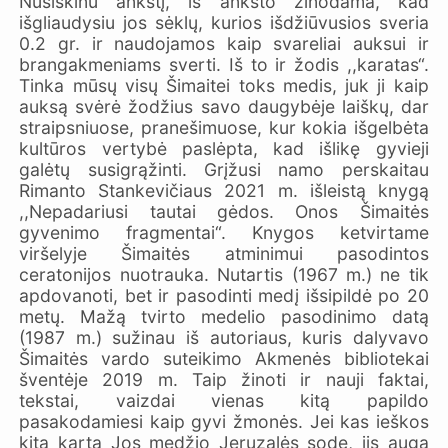
Nusiskinu ankštį, iš anksto žinodama, kad
išgliaudysiu jos sėklų, kurios išdžiūvusios sveria
0.2 gr. ir naudojamos kaip svareliai auksui ir
brangakmeniams sverti. Iš to ir žodis ,,karatas“.
Tinka mūsų visų Šimaitei toks medis, juk ji kaip
auksą svėrė žodžius savo daugybėje laiškų, dar
straipsniuose, pranešimuose, kur kokia išgelbėta
kultūros vertybė paslėpta, kad išlikę gyvieji
galėtų susigrąžinti. Grįžusi namo perskaitau
Rimanto Stankevičiaus 2021 m. išleistą knygą
,,Nepadariusi tautai gėdos. Onos Šimaitės
gyvenimo fragmentai“. Knygos ketvirtame
viršelyje Šimaitės atminimui pasodintos
ceratonijos nuotrauka. Nutartis (1967 m.) ne tik
apdovanoti, bet ir pasodinti medį išsipildė po 20
metų. Mažą tvirto medelio pasodinimo datą
(1987 m.) sužinau iš autoriaus, kuris dalyvavo
Šimaitės vardo suteikimo Akmenės bibliotekai
šventėje 2019 m. Taip žinoti ir nauji faktai,
tekstai, vaizdai vienas kitą papildo
pasakodamiesi kaip gyvi žmonės. Jei kas ieškos
kitą kartą Jos medžio Jeruzalės sode, jis auga