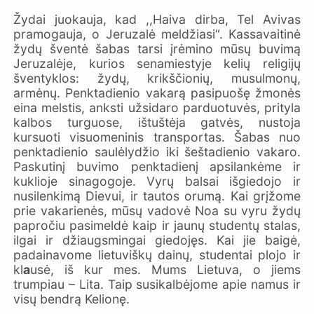
Žydai juokauja, kad ,,Haiva dirba, Tel Avivas
pramogauja, o Jeruzalė meldžiasi“. Kassavaitinė
žydų šventė šabas tarsi įrėmino mūsų buvimą
Jeruzalėje, kurios senamiestyje kelių religijų
šventyklos: žydų, krikščionių, musulmonų,
armėnų. Penktadienio vakarą pasipuošę žmonės
eina melstis, anksti užsidaro parduotuvės, prityla
kalbos turguose, ištuštėja gatvės, nustoja
kursuoti visuomeninis transportas. Šabas nuo
penktadienio saulėlydžio iki šeštadienio vakaro.
Paskutinį buvimo penktadienį apsilankėme ir
kuklioje sinagogoje. Vyrų balsai išgiedojo ir
nusilenkimą Dievui, ir tautos orumą. Kai grįžome
prie vakarienės, mūsų vadovė Noa su vyru žydų
papročiu pasimeldė kaip ir jaunų studentų stalas,
ilgai ir džiaugsmingai giedojęs. Kai jie baigė,
padainavome lietuviškų dainų, studentai plojo ir
kl
a
usė, iš kur mes. Mums Lietuva, o jiems
trumpiau – Lita. Taip susikalbėjome apie namus ir
visų bendrą Kelionę.