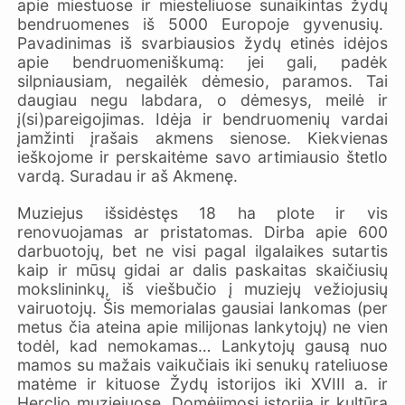
apie miestuose ir miesteliuose sunaikintas žydų
bendruomenes iš 5000 Europoje gyvenusių.
Pavadinimas iš svarbiausios žydų etinės idėjos
apie bendruomeniškumą: jei gali, padėk
silpniausiam, negailėk dėmesio, paramos. Tai
daugiau negu labdara, o dėmesys, meilė ir
į(si)pareigojimas. Idėja ir bendruomenių vardai
įamžinti įrašais akmens sienose. Kiekvienas
ieškojome ir perskaitėme savo artimiausio štetlo
vardą. Suradau ir aš Akmenę.
Muziejus išsidėstęs 18 ha plote ir vis
renovuojamas ar pristatomas. Dirba apie 600
darbuotojų, bet ne visi pagal ilgalaikes sutartis
kaip ir mūsų gidai ar dalis paskaitas skaičiusių
mokslininkų, iš viešbučio į muziejų vežiojusių
vairuotojų. Šis memorialas gausiai lankomas (per
metus čia ateina apie milijonas lankytojų) ne vien
todėl, kad nemokamas… Lankytojų gausą nuo
mamos su mažais vaikučiais iki senukų rateliuose
matėme ir kituose Žydų istorijos iki XVIII a. ir
Herclio muziejuose. Domėjimosi istorija ir kultūra